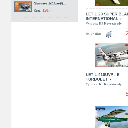
Shenyang J-2 Jianjij…
150,-
Cena:
LET L 23 SUPER BLA
INTERNATIONAL
Výrobce:
KP Kovozávody
LET L 410UVP - E
TURBOLET
Výrobce:
KP Kovozávody