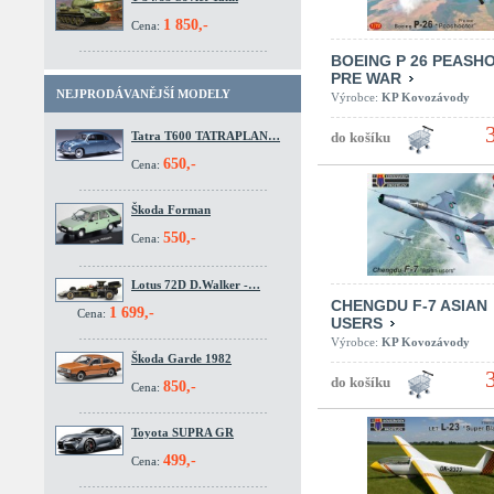
1 850,-
Cena:
BOEING P 26 PEASH
PRE WAR
NEJPRODÁVANĚJŠÍ MODELY
Výrobce:
KP Kovozávody
Tatra T600 TATRAPLAN…
650,-
Cena:
Škoda Forman
550,-
Cena:
Lotus 72D D.Walker -…
CHENGDU F-7 ASIAN
1 699,-
Cena:
USERS
Výrobce:
KP Kovozávody
Škoda Garde 1982
850,-
Cena:
Toyota SUPRA GR
499,-
Cena: