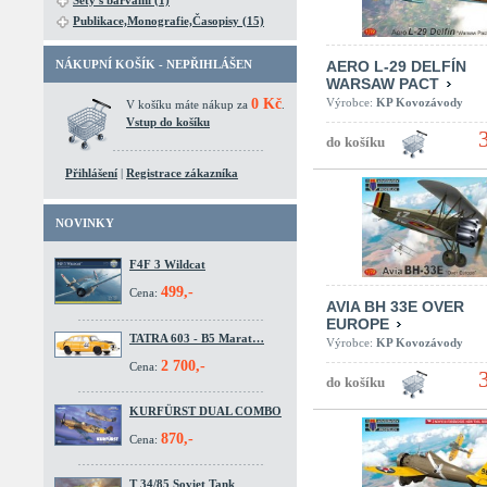
Sety s barvami (1)
Publikace,Monografie,Časopisy (15)
NÁKUPNÍ KOŠÍK - NEPŘIHLÁŠEN
AERO L-29 DELFÍN
WARSAW PACT
0 Kč
Výrobce:
KP Kovozávody
V košíku máte nákup za
.
Vstup do košíku
Přihlášení
|
Registrace zákazníka
NOVINKY
F4F 3 Wildcat
499,-
Cena:
AVIA BH 33E OVER
EUROPE
TATRA 603 - B5 Marat…
Výrobce:
KP Kovozávody
2 700,-
Cena:
KURFÜRST DUAL COMBO
870,-
Cena:
T 34/85 Soviet Tank