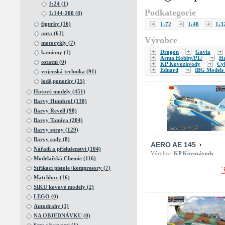
1:24 (1)
Podkategorie
1:144-200 (8)
figurky (16)
1:72
1:48
1:3
auta (61)
Výrobce
motocykly (7)
Dragon
Gavia
kamiony (1)
Arma Hobby/PL/
H
ostatní (0)
KP Kovozávody
Cy
Eduard
IBG Models 
vojenská technika (91)
lodě,ponorky (15)
Hotové modely (451)
Barvy Humbrol (138)
Barvy Revell (98)
Barvy Tamiya (204)
Barvy spray (129)
Barvy sady (8)
AERO AE 145
Nářadí a příslušenství (104)
Výrobce:
KP Kovozávody
Modelařská Chemie (116)
Stříkací pistole+kompresory (7)
Matchbox (16)
SIKU kovové modely (2)
LEGO (0)
Autodrahy (1)
NA OBJEDNÁVKU (0)