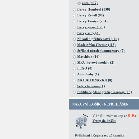
auta (407)
Barvy Humbrol (138)
Barvy Revell (98)
Barvy Tamiya (204)
Barvy spray (129)
Barvy sady (8)
Nářadí a příslušenství (104)
Modelařská Chemie (116)
Stříkací pistole+kompresory (7)
Matchbox (16)
SIKU kovové modely (2)
LEGO (0)
Autodrahy (1)
NA OBJEDNÁVKU (0)
Sety s barvami (1)
Publikace,Monografie,Časopisy (15)
NÁKUPNÍ KOŠÍK - NEPŘIHLÁŠEN
0 Kč
V košíku máte nákup za
.
Vstup do košíku
Přihlášení
|
Registrace zákazníka