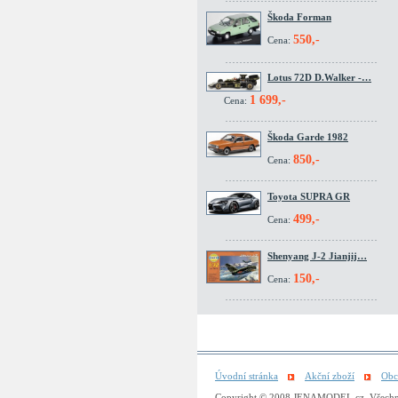
Škoda Forman
550,-
Cena:
Lotus 72D D.Walker -…
1 699,-
Cena:
Škoda Garde 1982
850,-
Cena:
Toyota SUPRA GR
499,-
Cena:
Shenyang J-2 Jianjij…
150,-
Cena:
Úvodní stránka
Akční zboží
Obc
Copyright © 2008 JENAMODEL.cz. Všechna