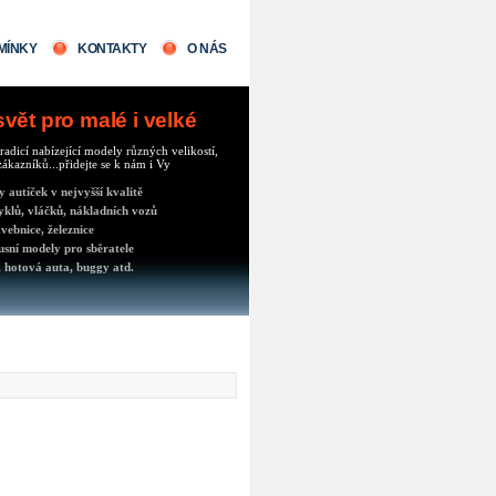
MÍNKY
KONTAKTY
O NÁS
ět pro malé i velké
radicí nabízející modely různých velikostí,
ákazníků...přidejte se k nám i Vy
autíček v nejvyšší kvalitě
klů, vláčků, nákladních vozů
vebnice, železnice
usní modely pro sběratele
 hotová auta, buggy atd.