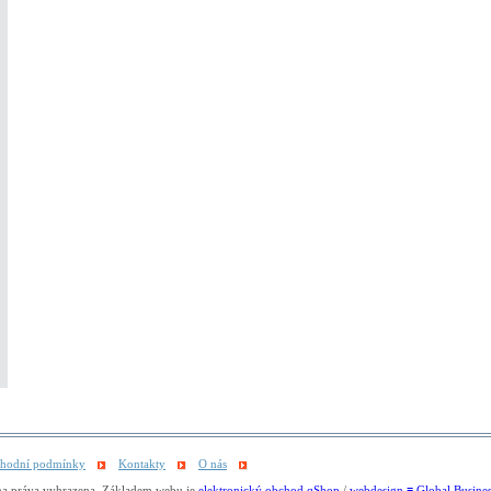
hodní podmínky
Kontakty
O nás
 práva vyhrazena. Základem webu je
elektronický obchod qShop
/
webdesign ≡ Global Busines