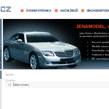
ÚVODNÍ STRÁNKA
AKČNÍ ZBOŽÍ
OBCHODNÍ POD
JENAMODEL, sv
jsme firma s dlouholetou t
se spoustou spokojených z
Kovové modely 
Modely motocy
Autodráhy, sta
Unikátní a lux
RC stavebnice,
figurky
Výrobce
Žádní výrobci