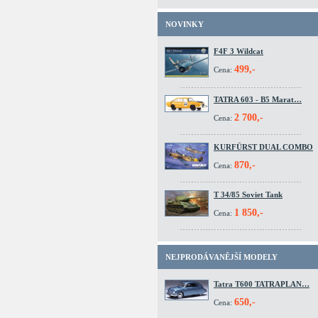
NOVINKY
F4F 3 Wildcat
499,-
Cena:
TATRA 603 - B5 Marat…
2 700,-
Cena:
KURFÜRST DUAL COMBO
870,-
Cena:
T 34/85 Soviet Tank
1 850,-
Cena:
NEJPRODÁVANĚJŠÍ MODELY
Tatra T600 TATRAPLAN…
650,-
Cena: