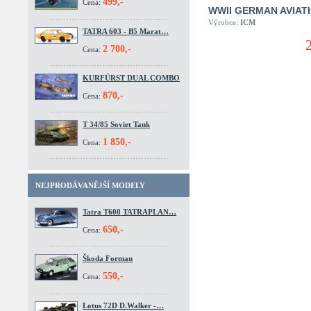
499,-
Cena:
WWII GERMAN AVIAT
Výrobce:
ICM
TATRA 603 - B5 Marat…
2 700,-
Cena:
KURFÜRST DUAL COMBO
870,-
Cena:
T 34/85 Soviet Tank
1 850,-
Cena:
NEJPRODÁVANĚJŠÍ MODELY
Tatra T600 TATRAPLAN…
650,-
Cena:
Škoda Forman
550,-
Cena:
Lotus 72D D.Walker -…