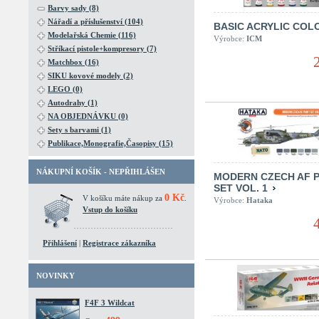
Barvy sady (8)
Nářadí a příslušenství (104)
BASIC ACRYLIC COL
Modelařská Chemie (116)
Výrobce:
ICM
Stříkací pistole+kompresory (7)
Matchbox (16)
SIKU kovové modely (2)
LEGO (0)
Autodrahy (1)
NA OBJEDNÁVKU (0)
Sety s barvami (1)
Publikace,Monografie,Časopisy (15)
NÁKUPNÍ KOŠÍK - NEPŘIHLÁŠEN
MODERN CZECH AF P
SET VOL. 1
0 Kč
V košíku máte nákup za
.
Výrobce:
Hataka
Vstup do košíku
Přihlášení
|
Registrace zákazníka
NOVINKY
F4F 3 Wildcat