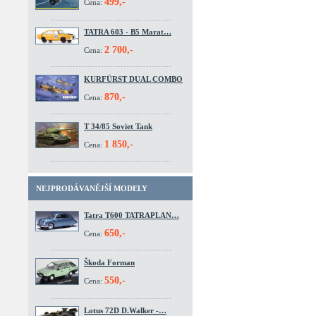
499,-
Cena:
TATRA 603 - B5 Marat…
2 700,-
Cena:
KURFÜRST DUAL COMBO
870,-
Cena:
T 34/85 Soviet Tank
1 850,-
Cena:
NEJPRODÁVANĚJŠÍ MODELY
Tatra T600 TATRAPLAN…
650,-
Cena:
Škoda Forman
550,-
Cena:
Lotus 72D D.Walker -…