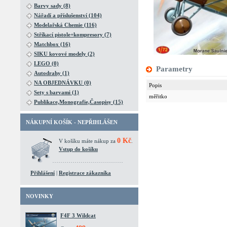
Barvy sady (8)
Nářadí a příslušenství (104)
Modelařská Chemie (116)
Stříkací pistole+kompresory (7)
Matchbox (16)
SIKU kovové modely (2)
LEGO (0)
Parametry
Autodrahy (1)
NA OBJEDNÁVKU (0)
Popis
Sety s barvami (1)
měřitko
Publikace,Monografie,Časopisy (15)
NÁKUPNÍ KOŠÍK - NEPŘIHLÁŠEN
0 Kč
V košíku máte nákup za
.
Vstup do košíku
Přihlášení
|
Registrace zákazníka
NOVINKY
F4F 3 Wildcat