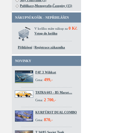
Sety s barvami (1)
Publikace,Monografie,Časopisy (15)
NÁKUPNÍ KOŠÍK - NEPŘIHLÁŠEN
0 Kč
V košíku máte nákup za
.
Vstup do košíku
Přihlášení
|
Registrace zákazníka
NOVINKY
F4F 3 Wildcat
499,-
Cena:
TATRA 603 - B5 Marat…
2 700,-
Cena:
KURFÜRST DUAL COMBO
870,-
Cena:
T 34/85 Soviet Tank