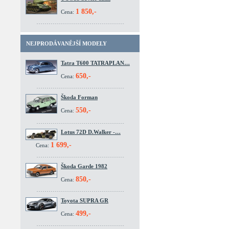
1 850,-
Cena:
NEJPRODÁVANĚJŠÍ MODELY
Tatra T600 TATRAPLAN…
650,-
Cena:
Škoda Forman
550,-
Cena:
Lotus 72D D.Walker -…
1 699,-
Cena:
Škoda Garde 1982
850,-
Cena:
Toyota SUPRA GR
499,-
Cena: