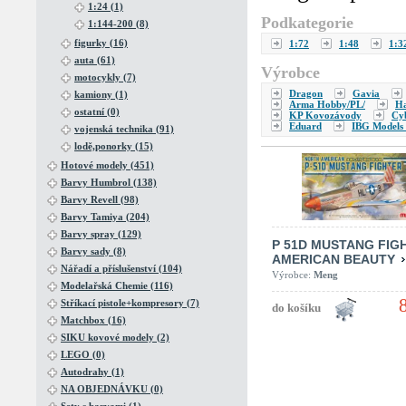
1:24 (1)
Podkategorie
1:144-200 (8)
figurky (16)
1:72
1:48
1:3
auta (61)
Výrobce
motocykly (7)
Dragon
Gavia
kamiony (1)
Arma Hobby/PL/
H
ostatní (0)
KP Kovozávody
Cy
Eduard
IBG Models 
vojenská technika (91)
lodě,ponorky (15)
Hotové modely (451)
Barvy Humbrol (138)
Barvy Revell (98)
Barvy Tamiya (204)
Barvy spray (129)
P 51D MUSTANG FIG
Barvy sady (8)
AMERICAN BEAUTY
Nářadí a příslušenství (104)
Výrobce:
Meng
Modelařská Chemie (116)
Stříkací pistole+kompresory (7)
Matchbox (16)
SIKU kovové modely (2)
LEGO (0)
Autodrahy (1)
NA OBJEDNÁVKU (0)