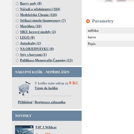
Barvy sady (8)
Nářadí a příslušenství (104)
Modelařská Chemie (116)
Stříkací pistole+kompresory (7)
Parametry
Matchbox (16)
měřitko
SIKU kovové modely (2)
barva
LEGO (0)
Autodrahy (1)
Popis
NA OBJEDNÁVKU (0)
Sety s barvami (1)
Publikace,Monografie,Časopisy (15)
NÁKUPNÍ KOŠÍK - NEPŘIHLÁŠEN
0 Kč
V košíku máte nákup za
.
Vstup do košíku
Přihlášení
|
Registrace zákazníka
NOVINKY
F4F 3 Wildcat