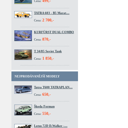
499,-
Cena:
TATRA 603 - B5 Marat…
2 700,-
Cena:
KURFÜRST DUAL COMBO
870,-
Cena:
T 34/85 Soviet Tank
1 850,-
Cena:
NEJPRODÁVANĚJŠÍ MODELY
Tatra T600 TATRAPLAN…
650,-
Cena:
Škoda Forman
550,-
Cena:
Lotus 72D D.Walker -…