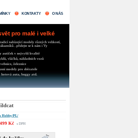
MÍNKY
KONTAKTY
O NÁS
ět pro malé i velké
radicí nabízející modely různých velikostí,
ákazníků...přidejte se k nám i Vy
autíček v nejvyšší kvalitě
klů, vláčků, nákladních vozů
vebnice, železnice
usní modely pro sběratele
 hotová auta, buggy atd.
ildcat
 Hobby/PL/
499 Kč
s DPH