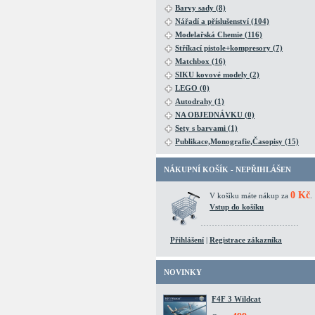
Barvy sady (8)
Nářadí a příslušenství (104)
Modelařská Chemie (116)
Stříkací pistole+kompresory (7)
Matchbox (16)
SIKU kovové modely (2)
LEGO (0)
Autodrahy (1)
NA OBJEDNÁVKU (0)
Sety s barvami (1)
Publikace,Monografie,Časopisy (15)
NÁKUPNÍ KOŠÍK - NEPŘIHLÁŠEN
0 Kč
V košíku máte nákup za
.
Vstup do košíku
Přihlášení
|
Registrace zákazníka
NOVINKY
F4F 3 Wildcat