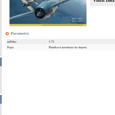
Parametry
měřitko
1:72
Popis
Plastiková stavebnice ke slepení.