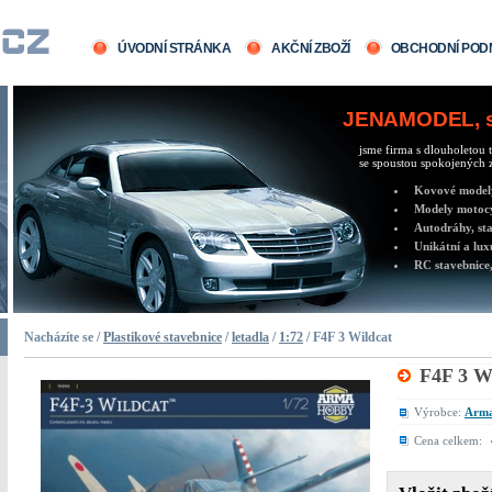
ÚVODNÍ STRÁNKA
AKČNÍ ZBOŽÍ
OBCHODNÍ POD
JENAMODEL, sv
jsme firma s dlouholetou t
se spoustou spokojených z
Kovové modely 
Modely motocy
Autodráhy, sta
Unikátní a lux
RC stavebnice,
Nacházíte se /
Plastikové stavebnice
/
letadla
/
1:72
/ F4F 3 Wildcat
F4F 3 W
Výrobce:
Arma
Cena celkem: