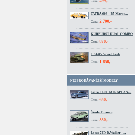
499,-
Cena:
TATRA 603 - B5 Marat…
2 700,-
Cena:
KURFÜRST DUAL COMBO
870,-
Cena:
T 34/85 Soviet Tank
1 850,-
Cena:
NEJPRODÁVANĚJŠÍ MODELY
Tatra T600 TATRAPLAN…
650,-
Cena:
Škoda Forman
550,-
Cena:
Lotus 72D D.Walker -…