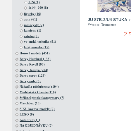
1:24 (1)
1:144-200 (8)
figurky (16)
JU 87B-2/U4 STUKA
auta (61)
Výrobce:
Trumpeter
motocykly (7)
kamiony (1)
2 
ostatní (0)
vojenská technika (91)
lodě,ponorky (15)
Hotové modely (451)
Barvy Humbrol (138)
Barvy Revell (98)
Barvy Tamiya (204)
Barvy spray (129)
Barvy sady (8)
Nářadí a příslušenství (104)
Modelařská Chemie (116)
Stříkací pistole+kompresory (7)
Matchbox (16)
SIKU kovové modely (2)
LEGO (0)
Autodrahy (1)
NA OBJEDNÁVKU (0)