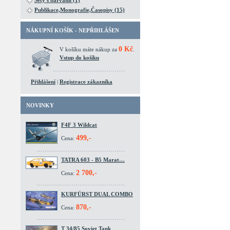
Sety s barvami (1)
Publikace,Monografie,Časopisy (15)
NÁKUPNÍ KOŠÍK - NEPŘIHLÁŠEN
0 Kč
V košíku máte nákup za
.
Vstup do košíku
Přihlášení
|
Registrace zákazníka
NOVINKY
F4F 3 Wildcat
499,-
Cena:
TATRA 603 - B5 Marat…
2 700,-
Cena:
KURFÜRST DUAL COMBO
870,-
Cena:
T 34/85 Soviet Tank