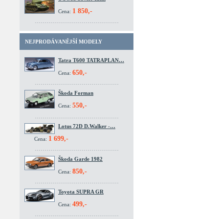
1 850,-
Cena:
NEJPRODÁVANĚJŠÍ MODELY
Tatra T600 TATRAPLAN…
650,-
Cena:
Škoda Forman
550,-
Cena:
Lotus 72D D.Walker -…
1 699,-
Cena:
Škoda Garde 1982
850,-
Cena:
Toyota SUPRA GR
499,-
Cena: