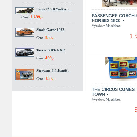
Lotus 72D D.Walker -…
PASSENGER COACH 
1 699,-
Cena:
HORSES 1820
Výrobce:
Matchbox
Škoda Garde 1982
1 
850,-
Cena:
Toyota SUPRA GR
499,-
Cena:
Shenyang J-2 Jianjij…
150,-
Cena:
THE CIRCUS COMES 
TOWN
Výrobce:
Matchbox