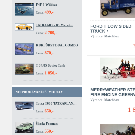
F4F 3 Wildcat
499,-
Cena:
TATRA 603 - B5 Marat…
FORD T LOW SIDED
TRUCK
2 700,-
Cena:
Výrobce:
Matchbox
KURFÜRST DUAL COMBO
870,-
Cena:
T 34/85 Soviet Tank
1 850,-
Cena:
MERRYWEATHER ST
NEJPRODÁVANĚJŠÍ MODELY
FIRE ENGINE GREE
Výrobce:
Matchbox
Tatra T600 TATRAPLAN…
1 
650,-
Cena:
Škoda Forman
550,-
Cena: