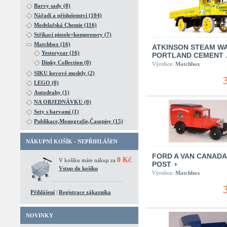
Barvy sady (8)
Nářadí a příslušenství (104)
Modelařská Chemie (116)
Stříkací pistole+kompresory (7)
Matchbox (16)
ATKINSON STEAM W
Yesteryear (16)
PORTLAND CEMENT
Dinky Collection (0)
Výrobce:
Matchbox
SIKU kovové modely (2)
LEGO (0)
Autodrahy (1)
NA OBJEDNÁVKU (0)
Sety s barvami (1)
Publikace,Monografie,Časopisy (15)
NÁKUPNÍ KOŠÍK - NEPŘIHLÁŠEN
FORD A VAN CANADA
0 Kč
V košíku máte nákup za
.
POST
Vstup do košíku
Výrobce:
Matchbox
Přihlášení
|
Registrace zákazníka
NOVINKY