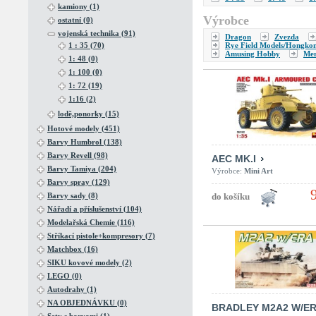
kamiony (1)
Výrobce
ostatní (0)
vojenská technika (91)
Dragon
Zvezda
1 : 35 (70)
Rye Field Models/Hongko
Amusing Hobby
Me
1: 48 (0)
1: 100 (0)
1: 72 (19)
1:16 (2)
lodě,ponorky (15)
Hotové modely (451)
Barvy Humbrol (138)
Barvy Revell (98)
AEC MK.I
Barvy Tamiya (204)
Výrobce:
Mini Art
Barvy spray (129)
Barvy sady (8)
Nářadí a příslušenství (104)
Modelařská Chemie (116)
Stříkací pistole+kompresory (7)
Matchbox (16)
SIKU kovové modely (2)
LEGO (0)
Autodrahy (1)
NA OBJEDNÁVKU (0)
BRADLEY M2A2 W/E