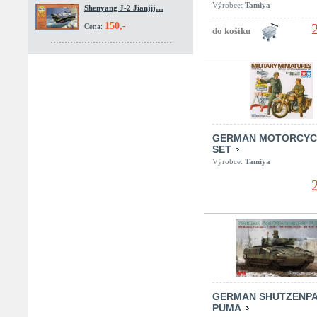
Výrobce:
Tamiya
Shenyang J-2 Jianjij…
150,-
Cena:
GERMAN MOTORCYC
SET
Výrobce:
Tamiya
GERMAN SHUTZENP
PUMA