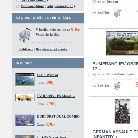
Sety s barvami (1)
Výrobce:
Dragon
Publikace,Monografie,Časopisy (15)
NÁKUPNÍ KOŠÍK - NEPŘIHLÁŠEN
0 Kč
V košíku máte nákup za
.
Vstup do košíku
Přihlášení
|
Registrace zákazníka
NOVINKY
BUMERANG IFV OBJ
17
Výrobce:
Panda/Zimi/ model
F4F 3 Wildcat
499,-
Cena:
TATRA 603 - B5 Marat…
2 700,-
Cena:
KURFÜRST DUAL COMBO
870,-
Cena:
GERMAN ASSAULT T
INFANTRY
T 34/85 Soviet Tank