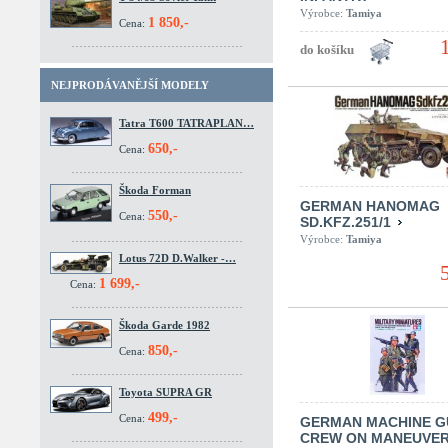
Výrobce:
Tamiya
1 850,-
Cena:
NEJPRODÁVANĚJŠÍ MODELY
Tatra T600 TATRAPLAN…
650,-
Cena:
Škoda Forman
GERMAN HANOMAG
550,-
Cena:
SD.KFZ.251/1
Výrobce:
Tamiya
Lotus 72D D.Walker -…
1 699,-
Cena:
Škoda Garde 1982
850,-
Cena:
Toyota SUPRA GR
499,-
Cena:
GERMAN MACHINE G
CREW ON MANEUVE