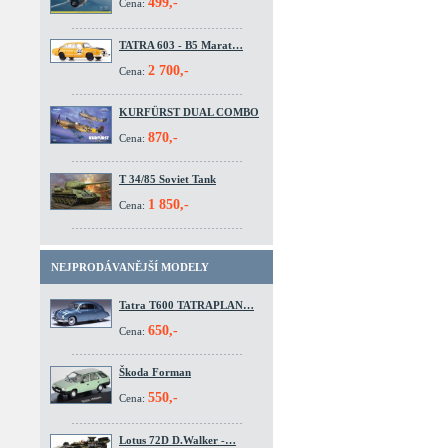
499,-
Cena:
TATRA 603 - B5 Marat…
2 700,-
Cena:
KURFÜRST DUAL COMBO
870,-
Cena:
T 34/85 Soviet Tank
1 850,-
Cena:
NEJPRODÁVANĚJŠÍ MODELY
Tatra T600 TATRAPLAN…
650,-
Cena:
Škoda Forman
550,-
Cena:
Lotus 72D D.Walker -…