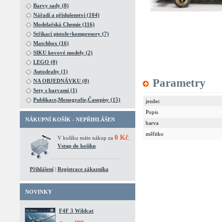
Barvy sady (8)
Nářadí a příslušenství (104)
Modelařská Chemie (116)
Stříkací pistole+kompresory (7)
Matchbox (16)
SIKU kovové modely (2)
LEGO (0)
Autodrahy (1)
Parametry
NA OBJEDNÁVKU (0)
Sety s barvami (1)
Publikace,Monografie,Časopisy (15)
jezdec
Popis
NÁKUPNÍ KOŠÍK - NEPŘIHLÁŠEN
barva
měřitko
0 Kč
V košíku máte nákup za
.
Vstup do košíku
Přihlášení
|
Registrace zákazníka
NOVINKY
F4F 3 Wildcat