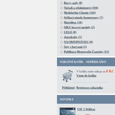
Barvy sady (8)
Nářadí a příslušenství (104)
Modelařská Chemie (116)
Stříkací pistole+kompresory (7)
Matchbox (16)
SIKU kovové modely (2)
LEGO (0)
Autodrahy (1)
NA OBJEDNÁVKU (0)
Sety s barvami (1)
Publikace,Monografie,Časopisy (15)
NÁKUPNÍ KOŠÍK - NEPŘIHLÁŠEN
0 Kč
V košíku máte nákup za
.
Vstup do košíku
Přihlášení
|
Registrace zákazníka
NOVINKY
F4F 3 Wildcat