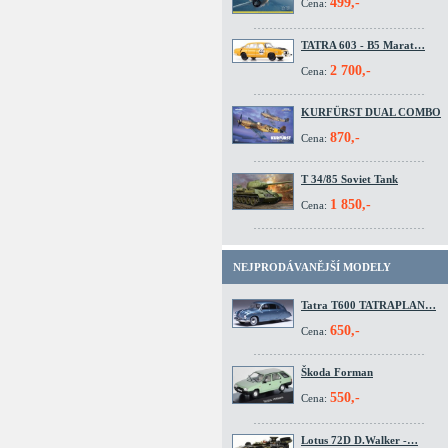
499,-
Cena:
TATRA 603 - B5 Marat…
2 700,-
Cena:
KURFÜRST DUAL COMBO
870,-
Cena:
T 34/85 Soviet Tank
1 850,-
Cena:
NEJPRODÁVANĚJŠÍ MODELY
Tatra T600 TATRAPLAN…
650,-
Cena:
Škoda Forman
550,-
Cena:
Lotus 72D D.Walker -…