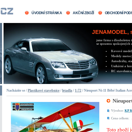
ÚVODNÍ STRÁNKA
AKČNÍ ZBOŽÍ
OBCHODNÍ POD
JENAMODEL, sv
jsme firma s dlouholetou t
se spoustou spokojených z
Kovové modely 
Modely motocy
Autodráhy, sta
Unikátní a lux
RC stavebnice,
Nacházíte se /
Plastikové stavebnice
/
letadla
/
1:72
/ Nieuport Ni-11 Bébé Italian Ace
Nieuport
Výrobce:
KP K
Cena celkem:
Toto zboží