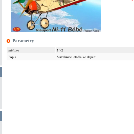
Parametry
měřitko
1:72
Popis
Stavebnice letadla ke slepení.