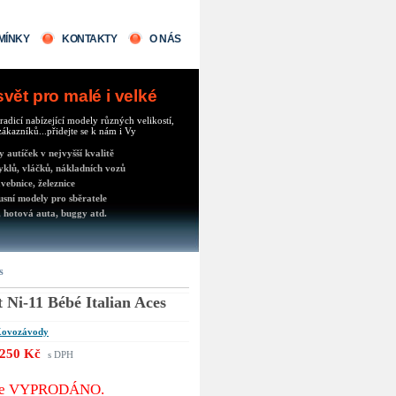
MÍNKY
KONTAKTY
O NÁS
ět pro malé i velké
radicí nabízející modely různých velikostí,
ákazníků...přidejte se k nám i Vy
autíček v nejvyšší kvalitě
klů, vláčků, nákladních vozů
vebnice, železnice
usní modely pro sběratele
 hotová auta, buggy atd.
s
 Ni-11 Bébé Italian Aces
ovozávody
250 Kč
s DPH
 je VYPRODÁNO.