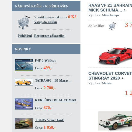
HAAS VF 21 BAHRAIN 
NÁKUPNÍ KOŠÍK - NEPŘIHLÁŠEN
MICK SCHUMA…
Výrobce:
Minichamps
0 Kč
V košíku máte nákup za
.
Vstup do košíku
3 
Přihlášení
|
Registrace zákazníka
NOVINKY
F4F 3 Wildcat
499,-
Cena:
CHEVROLET CORVET
STINGRAY 2020
TATRA 603 - B5 Marat…
Výrobce:
Maisto
2 700,-
Cena:
1 
KURFÜRST DUAL COMBO
870,-
Cena:
T 34/85 Soviet Tank
1 850,-
Cena: