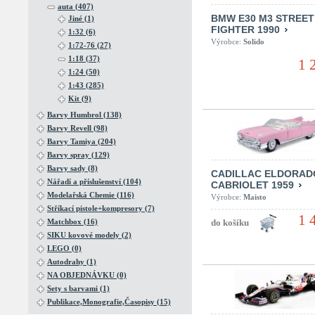
auta (407)
BMW E30 M3 STREET
Jiné (1)
FIGHTER 1990
1:32 (6)
Výrobce:
Solido
1:72-76 (27)
1:18 (37)
1 
1:24 (50)
1:43 (285)
Kit (9)
Barvy Humbrol (138)
Barvy Revell (98)
Barvy Tamiya (204)
Barvy spray (129)
Barvy sady (8)
CADILLAC ELDORAD
Nářadí a příslušenství (104)
CABRIOLET 1959
Modelařská Chemie (116)
Výrobce:
Maisto
Stříkací pistole+kompresory (7)
1 
Matchbox (16)
SIKU kovové modely (2)
LEGO (0)
Autodrahy (1)
NA OBJEDNÁVKU (0)
Sety s barvami (1)
Publikace,Monografie,Časopisy (15)