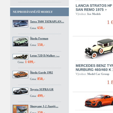
LANCIA STRATOS HF
SAN REMO 1975
NEJPRODÁVANĚJŠÍ MODELY
Výrobce:
Ixo Models
1 
Tatra T600 TATRAPLAN…
650,-
Cena:
Škoda Forman
550,-
Cena:
Lotus 72D D.Walker -…
1 699,-
Cena:
MERCEDES BENZ TY
NURBURG 460/460 K
Škoda Garde 1982
Výrobce:
Model Car Group
850,-
Cena:
1 
Toyota SUPRA GR
499,-
Cena:
Shenyang J-2 Jianjij…
150,-
Cena: