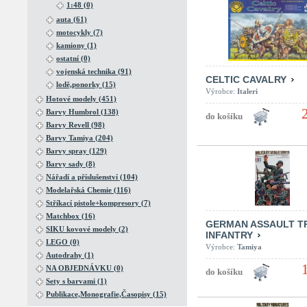
1:48 (0)
auta (61)
motocykly (7)
kamiony (1)
ostatní (0)
vojenská technika (91)
CELTIC CAVALRY
lodě,ponorky (15)
Výrobce:
Italeri
Hotové modely (451)
Barvy Humbrol (138)
Barvy Revell (98)
Barvy Tamiya (204)
Barvy spray (129)
Barvy sady (8)
Nářadí a příslušenství (104)
Modelařská Chemie (116)
Stříkací pistole+kompresory (7)
Matchbox (16)
GERMAN ASSAULT T
SIKU kovové modely (2)
INFANTRY
LEGO (0)
Výrobce:
Tamiya
Autodrahy (1)
NA OBJEDNÁVKU (0)
Sety s barvami (1)
Publikace,Monografie,Časopisy (15)