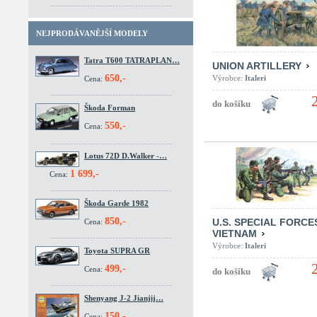
NEJPRODÁVANĚJŠÍ MODELY
Tatra T600 TATRAPLAN…
UNION ARTILLERY
650,-
Výrobce:
Italeri
Cena:
Škoda Forman
550,-
Cena:
Lotus 72D D.Walker -…
1 699,-
Cena:
Škoda Garde 1982
850,-
U.S. SPECIAL FORCE
Cena:
VIETNAM
Výrobce:
Italeri
Toyota SUPRA GR
499,-
Cena:
Shenyang J-2 Jianjij…
150,-
Cena: