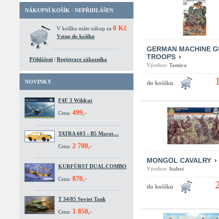
NÁKUPNÍ KOŠÍK - NEPŘIHLÁŠEN
0 Kč
V košíku máte nákup za
.
Vstup do košíku
GERMAN MACHINE G
TROOPS
Přihlášení
|
Registrace zákazníka
Výrobce:
Tamiya
NOVINKY
F4F 3 Wildcat
499,-
Cena:
TATRA 603 - B5 Marat…
2 700,-
Cena:
MONGOL CAVALRY
KURFÜRST DUAL COMBO
Výrobce:
Italeri
870,-
Cena:
T 34/85 Soviet Tank
1 850,-
Cena: