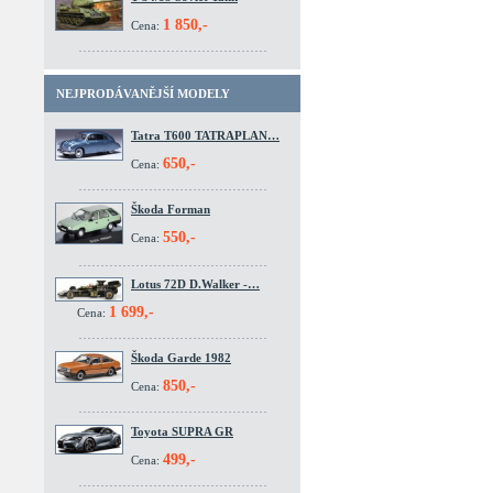
1 850,-
Cena:
NEJPRODÁVANĚJŠÍ MODELY
Tatra T600 TATRAPLAN…
650,-
Cena:
Škoda Forman
550,-
Cena:
Lotus 72D D.Walker -…
1 699,-
Cena:
Škoda Garde 1982
850,-
Cena:
Toyota SUPRA GR
499,-
Cena: