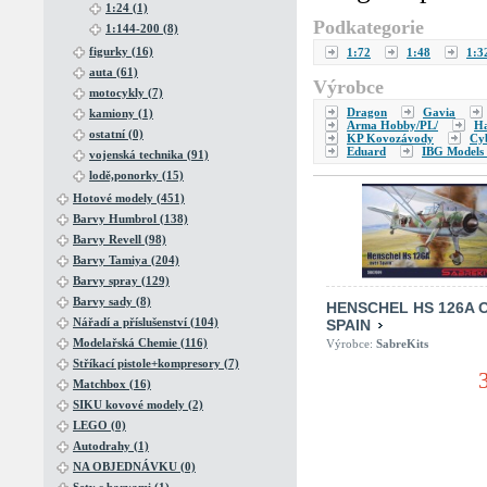
1:24 (1)
Podkategorie
1:144-200 (8)
figurky (16)
1:72
1:48
1:3
auta (61)
Výrobce
motocykly (7)
Dragon
Gavia
kamiony (1)
Arma Hobby/PL/
H
ostatní (0)
KP Kovozávody
Cy
Eduard
IBG Models 
vojenská technika (91)
lodě,ponorky (15)
Hotové modely (451)
Barvy Humbrol (138)
Barvy Revell (98)
Barvy Tamiya (204)
Barvy spray (129)
Barvy sady (8)
HENSCHEL HS 126A 
Nářadí a příslušenství (104)
SPAIN
Modelařská Chemie (116)
Výrobce:
SabreKits
Stříkací pistole+kompresory (7)
Matchbox (16)
SIKU kovové modely (2)
LEGO (0)
Autodrahy (1)
NA OBJEDNÁVKU (0)