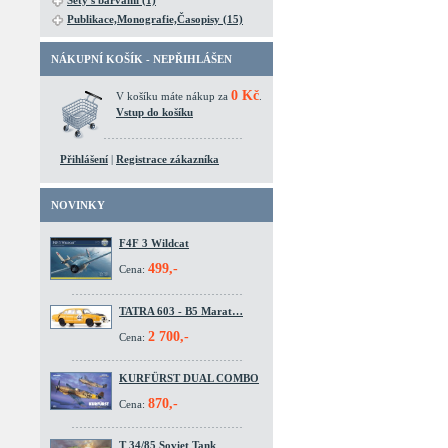
Sety s barvami (1)
Publikace,Monografie,Časopisy (15)
NÁKUPNÍ KOŠÍK - NEPŘIHLÁŠEN
0 Kč
V košíku máte nákup za
.
Vstup do košíku
Přihlášení
|
Registrace zákazníka
NOVINKY
F4F 3 Wildcat
499,-
Cena:
TATRA 603 - B5 Marat…
2 700,-
Cena:
KURFÜRST DUAL COMBO
870,-
Cena:
T 34/85 Soviet Tank