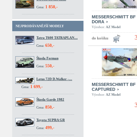
1 850,-
Cena:
MESSERSCHMITT BF 
DORA
NEJPRODÁVANĚJŠÍ MODELY
Výrobce:
AZ Model
Tatra T600 TATRAPLAN…
650,-
Cena:
Škoda Forman
550,-
Cena:
Lotus 72D D.Walker -…
MESSERSCHMITT BF 
1 699,-
Cena:
CAPTURED
Výrobce:
AZ Model
Škoda Garde 1982
850,-
Cena:
Toyota SUPRA GR
499,-
Cena: