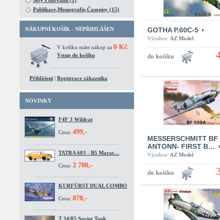
Sety s barvami (1)
Publikace,Monografie,Časopisy (15)
NÁKUPNÍ KOŠÍK - NEPŘIHLÁŠEN
GOTHA P.60C-5
Výrobce:
AZ Model
0 Kč
V košíku máte nákup za
.
Vstup do košíku
Přihlášení
|
Registrace zákazníka
NOVINKY
F4F 3 Wildcat
499,-
Cena:
MESSERSCHMITT BF 
ANTONN- FIRST B…
TATRA 603 - B5 Marat…
Výrobce:
AZ Model
2 700,-
Cena:
KURFÜRST DUAL COMBO
870,-
Cena:
T 34/85 Soviet Tank