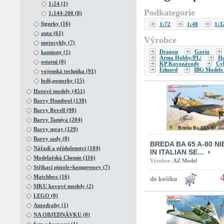
1:24 (1)
Podkategorie
1:144-200 (8)
figurky (16)
1:72
1:48
1:3
auta (61)
Výrobce
motocykly (7)
Dragon
Gavia
kamiony (1)
Arma Hobby/PL/
H
ostatní (0)
KP Kovozávody
Cy
Eduard
IBG Models 
vojenská technika (91)
lodě,ponorky (15)
Hotové modely (451)
Barvy Humbrol (138)
Barvy Revell (98)
Barvy Tamiya (204)
Barvy spray (129)
Barvy sady (8)
BREDA BA 65 A-80 NI
Nářadí a příslušenství (104)
IN ITALIAN SE…
Modelařská Chemie (116)
Výrobce:
AZ Model
Stříkací pistole+kompresory (7)
Matchbox (16)
SIKU kovové modely (2)
LEGO (0)
Autodrahy (1)
NA OBJEDNÁVKU (0)