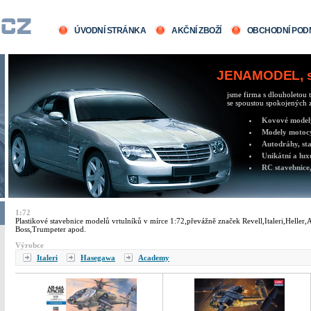
ÚVODNÍ STRÁNKA
AKČNÍ ZBOŽÍ
OBCHODNÍ POD
JENAMODEL, sv
jsme firma s dlouholetou t
se spoustou spokojených z
Kovové modely 
Modely motocy
Autodráhy, sta
Unikátní a lux
RC stavebnice,
1:72
Plastikové stavebnice modelů vrtulníků v mírce 1:72,převážně značek Revell,Italeri,Heller
Boss,Trumpeter apod.
Výrobce
Italeri
Hasegawa
Academy