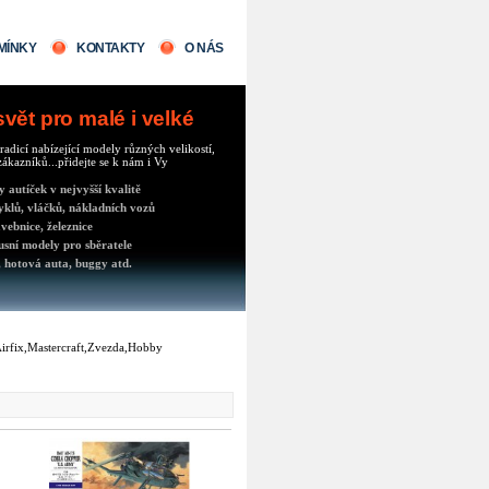
MÍNKY
KONTAKTY
O NÁS
ět pro malé i velké
radicí nabízející modely různých velikostí,
ákazníků...přidejte se k nám i Vy
autíček v nejvyšší kvalitě
klů, vláčků, nákladních vozů
vebnice, železnice
usní modely pro sběratele
 hotová auta, buggy atd.
,Airfix,Mastercraft,Zvezda,Hobby