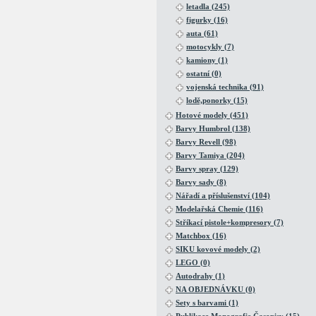
letadla (245)
figurky (16)
auta (61)
motocykly (7)
kamiony (1)
ostatní (0)
vojenská technika (91)
lodě,ponorky (15)
Hotové modely (451)
Barvy Humbrol (138)
Barvy Revell (98)
Barvy Tamiya (204)
Barvy spray (129)
Barvy sady (8)
Nářadí a příslušenství (104)
Modelařská Chemie (116)
Stříkací pistole+kompresory (7)
Matchbox (16)
SIKU kovové modely (2)
LEGO (0)
Autodrahy (1)
NA OBJEDNÁVKU (0)
Sety s barvami (1)