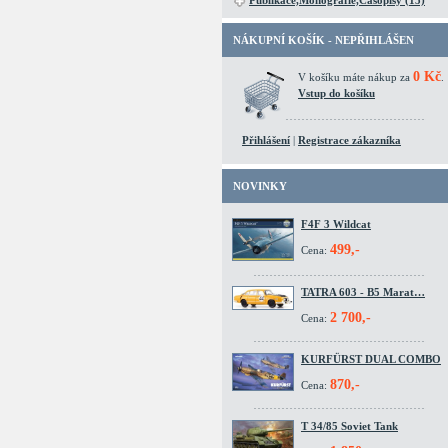
Publikace,Monografie,Časopisy (15)
NÁKUPNÍ KOŠÍK - NEPŘIHLÁŠEN
0 Kč
V košíku máte nákup za
.
Vstup do košíku
Přihlášení
|
Registrace zákazníka
NOVINKY
F4F 3 Wildcat
499,-
Cena:
TATRA 603 - B5 Marat…
2 700,-
Cena:
KURFÜRST DUAL COMBO
870,-
Cena:
T 34/85 Soviet Tank