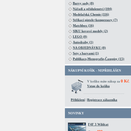
Barvy sady (8)
Nářadí a příslušenství (104)
Modelařská Chemie (116)
Stříkací pistole+kompresory (7)
Matchbox (16)
SIKU kovové modely (2)
LEGO (0)
Autodrahy (1)
NA OBJEDNÁVKU (0)
Sety s barvami (1)
Publikace,Monografie,Časopisy (15)
NÁKUPNÍ KOŠÍK - NEPŘIHLÁŠEN
0 Kč
V košíku máte nákup za
.
Vstup do košíku
Přihlášení
|
Registrace zákazníka
NOVINKY
F4F 3 Wildcat