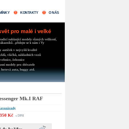
MÍNKY
KONTAKTY
O NÁS
ět pro malé i velké
radicí nabízející modely různých velikostí,
ákazníků...přidejte se k nám i Vy
autíček v nejvyšší kvalitě
klů, vláčků, nákladních vozů
vebnice, železnice
usní modely pro sběratele
 hotová auta, buggy atd.
essenger Mk.I RAF
ovozávody
350 Kč
s DPH