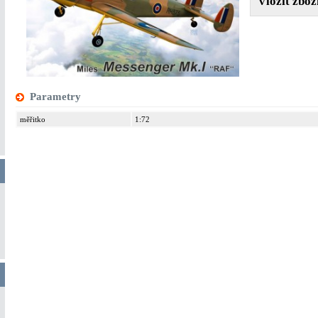
Parametry
měřitko
1:72