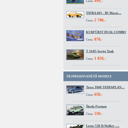
499,-
Cena:
TATRA 603 - B5 Marat…
2 700,-
Cena:
KURFÜRST DUAL COMBO
870,-
Cena:
T 34/85 Soviet Tank
1 850,-
Cena:
NEJPRODÁVANĚJŠÍ MODELY
Tatra T600 TATRAPLAN…
650,-
Cena:
Škoda Forman
550,-
Cena:
Lotus 72D D.Walker -…