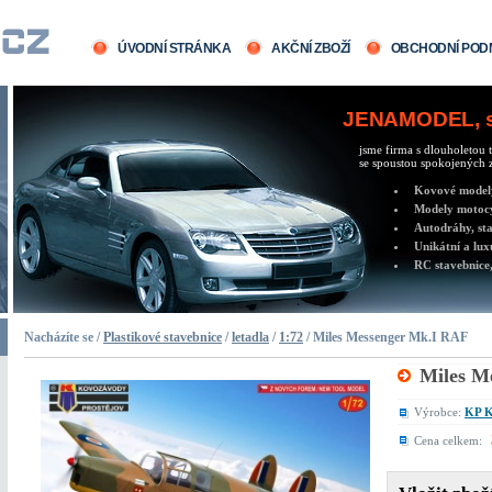
ÚVODNÍ STRÁNKA
AKČNÍ ZBOŽÍ
OBCHODNÍ POD
JENAMODEL, sv
jsme firma s dlouholetou t
se spoustou spokojených z
Kovové modely 
Modely motocy
Autodráhy, sta
Unikátní a lux
RC stavebnice,
Nacházíte se /
Plastikové stavebnice
/
letadla
/
1:72
/ Miles Messenger Mk.I RAF
Miles M
Výrobce:
KP K
Cena celkem: