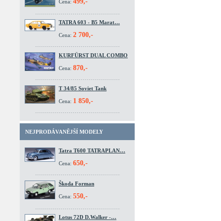
499,-
Cena:
TATRA 603 - B5 Marat…
2 700,-
Cena:
KURFÜRST DUAL COMBO
870,-
Cena:
T 34/85 Soviet Tank
1 850,-
Cena:
NEJPRODÁVANĚJŠÍ MODELY
Tatra T600 TATRAPLAN…
650,-
Cena:
Škoda Forman
550,-
Cena:
Lotus 72D D.Walker -…