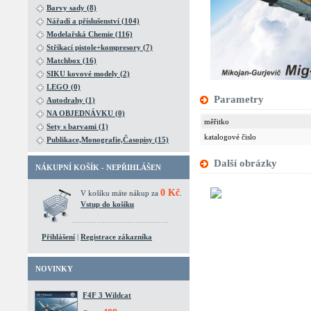
Barvy sady (8)
Nářadí a příslušenství (104)
Modelařská Chemie (116)
Stříkací pistole+kompresory (7)
Matchbox (16)
SIKU kovové modely (2)
LEGO (0)
Parametry
Autodrahy (1)
NA OBJEDNÁVKU (0)
měřitko
Sety s barvami (1)
katalogové čislo
Publikace,Monografie,Časopisy (15)
Další obrázky
NÁKUPNÍ KOŠÍK - NEPŘIHLÁŠEN
0 Kč
V košíku máte nákup za
.
Vstup do košíku
Přihlášení
|
Registrace zákazníka
NOVINKY
F4F 3 Wildcat