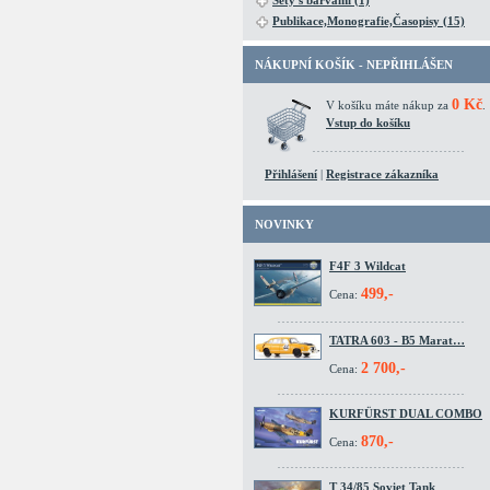
Sety s barvami (1)
Publikace,Monografie,Časopisy (15)
NÁKUPNÍ KOŠÍK - NEPŘIHLÁŠEN
0 Kč
V košíku máte nákup za
.
Vstup do košíku
Přihlášení
|
Registrace zákazníka
NOVINKY
F4F 3 Wildcat
499,-
Cena:
TATRA 603 - B5 Marat…
2 700,-
Cena:
KURFÜRST DUAL COMBO
870,-
Cena:
T 34/85 Soviet Tank