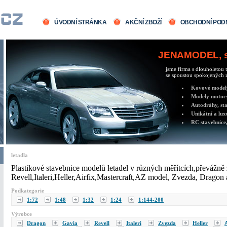
ÚVODNÍ STRÁNKA
AKČNÍ ZBOŽÍ
OBCHODNÍ POD
JENAMODEL, sv
jsme firma s dlouholetou t
se spoustou spokojených z
Kovové modely 
Modely motocy
Autodráhy, sta
Unikátní a lux
RC stavebnice,
letadla
Plastikové stavebnice modelů letadel v různých měřítcích,převážně
Revell,Italeri,Heller,Airfix,Mastercraft,AZ model, Zvezda, Dragon
Podkategorie
1:72
1:48
1:32
1:24
1:144-200
Výrobce
Dragon
Gavia
Revell
Italeri
Zvezda
Heller
A