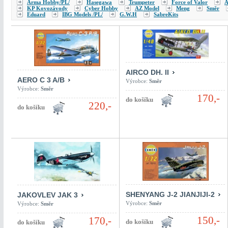
Arma Hobby/PL/
Hasegawa
Trumpeter
Force of Valor
A
KP Kovozávody
Cyber Hobby
AZ Model
Meng
Směr
Eduard
IBG Models /PL/
G.W.H
SabreKits
AIRCO DH. II
AERO C 3 A/B
Výrobce:
Směr
Výrobce:
Směr
170,-
220,-
SHENYANG J-2 JIANJIJI-2
JAKOVLEV JAK 3
Výrobce:
Směr
Výrobce:
Směr
150,-
170,-