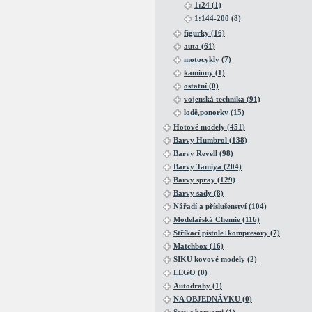
1:24 (1)
1:144-200 (8)
figurky (16)
auta (61)
motocykly (7)
kamiony (1)
ostatní (0)
vojenská technika (91)
lodě,ponorky (15)
Hotové modely (451)
Barvy Humbrol (138)
Barvy Revell (98)
Barvy Tamiya (204)
Barvy spray (129)
Barvy sady (8)
Nářadí a příslušenství (104)
Modelařská Chemie (116)
Stříkací pistole+kompresory (7)
Matchbox (16)
SIKU kovové modely (2)
LEGO (0)
Autodrahy (1)
NA OBJEDNÁVKU (0)