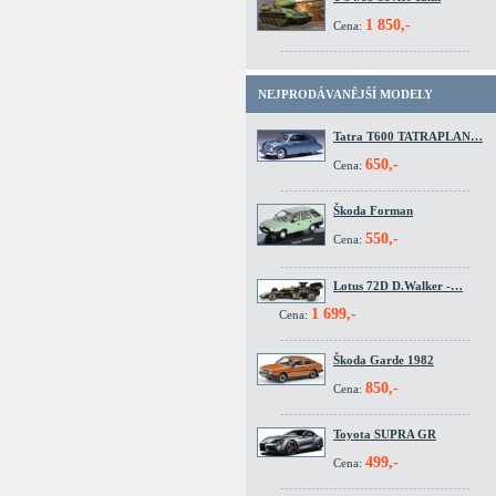
1 850,-
Cena:
NEJPRODÁVANĚJŠÍ MODELY
Tatra T600 TATRAPLAN…
650,-
Cena:
Škoda Forman
550,-
Cena:
Lotus 72D D.Walker -…
1 699,-
Cena:
Škoda Garde 1982
850,-
Cena:
Toyota SUPRA GR
499,-
Cena: