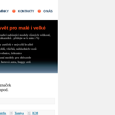
MÍNKY
KONTAKTY
O NÁS
ět pro malé i velké
radicí nabízející modely různých velikostí,
ákazníků...přidejte se k nám i Vy
autíček v nejvyšší kvalitě
klů, vláčků, nákladních vozů
vebnice, železnice
usní modely pro sběratele
 hotová auta, buggy atd.
 značek
 apod.
irfix
Tamiya
ICM