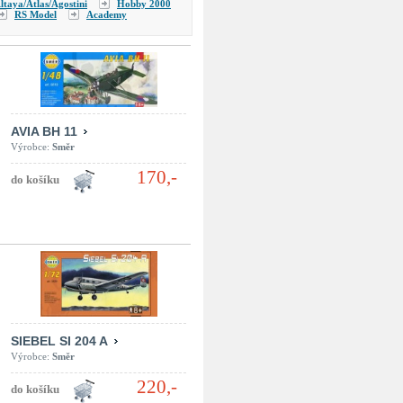
ltaya/Atlas/Agostini
Hobby 2000
RS Model
Academy
AVIA BH 11
Výrobce:
Směr
170,-
SIEBEL SI 204 A
Výrobce:
Směr
220,-