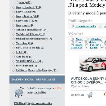
auta (407)
,F1 a pod. Modely 
Barvy Humbrol (138)
Barvy Revell (98)
U většiny modelů pou
Barvy Tamiya (204)
Podkategorie
Barvy spray (129)
Barvy sady (8)
vojenská technika
m
Nářadí a příslušenství (104)
Výrobce
Modelařská Chemie (116)
Stříkací pistole+kompresory (7)
Abrex
Whitebox
Kess
Matrix
A
Matchbox (16)
Spark
Fox Toys
ClassiXXs
Kaden
SIKU kovové modely (2)
LEGO (0)
Autodrahy (1)
NA OBJEDNÁVKU (0)
Sety s barvami (1)
Publikace,Monografie,Časopisy (15)
AUTOŠKOLA SUNNY 
NÁKUPNÍ KOŠÍK - NEPŘIHLÁŠEN
CITIGO 5 DVÉŘOV…
Výrobce:
Abrex
0 Kč
V košíku máte nákup za
.
Vstup do košíku
Přihlášení
|
Registrace zákazníka