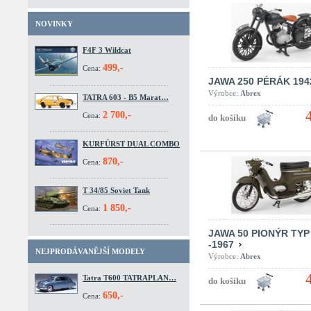
NOVINKY
F4F 3 Wildcat
499,-
Cena:
JAWA 250 PÉRÁK 194
Výrobce:
Abrex
TATRA 603 - B5 Marat…
2 700,-
Cena:
KURFÜRST DUAL COMBO
870,-
Cena:
T 34/85 Soviet Tank
1 850,-
Cena:
JAWA 50 PIONÝR TYP
-1967
NEJPRODÁVANĚJŠÍ MODELY
Výrobce:
Abrex
Tatra T600 TATRAPLAN…
650,-
Cena: