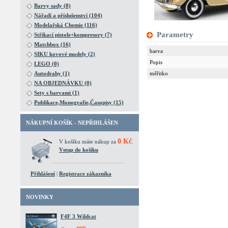
Barvy sady (8)
Nářadí a příslušenství (104)
Modelařská Chemie (116)
Parametry
Stříkací pistole+kompresory (7)
Matchbox (16)
barva
SIKU kovové modely (2)
Popis
LEGO (0)
Autodrahy (1)
měřitko
NA OBJEDNÁVKU (0)
Sety s barvami (1)
Publikace,Monografie,Časopisy (15)
NÁKUPNÍ KOŠÍK - NEPŘIHLÁŠEN
0 Kč
V košíku máte nákup za
.
Vstup do košíku
Přihlášení
|
Registrace zákazníka
NOVINKY
F4F 3 Wildcat