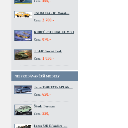
499,-
Cena:
TATRA 603 - B5 Marat…
2 700,-
Cena:
KURFÜRST DUAL COMBO
870,-
Cena:
T 34/85 Soviet Tank
1 850,-
Cena:
NEJPRODÁVANĚJŠÍ MODELY
Tatra T600 TATRAPLAN…
650,-
Cena:
Škoda Forman
550,-
Cena:
Lotus 72D D.Walker -…