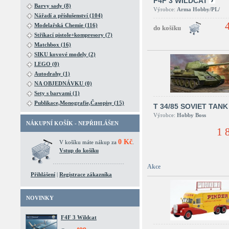
F4F 3 WILDCAT
Barvy sady (8)
Výrobce:
Arma Hobby/PL/
Nářadí a příslušenství (104)
Modelařská Chemie (116)
Stříkací pistole+kompresory (7)
Matchbox (16)
SIKU kovové modely (2)
LEGO (0)
Autodrahy (1)
NA OBJEDNÁVKU (0)
Sety s barvami (1)
Publikace,Monografie,Časopisy (15)
T 34/85 SOVIET TANK
Výrobce:
Hobby Boss
NÁKUPNÍ KOŠÍK - NEPŘIHLÁŠEN
1 
0 Kč
V košíku máte nákup za
.
Vstup do košíku
Akce
Přihlášení
|
Registrace zákazníka
NOVINKY
F4F 3 Wildcat