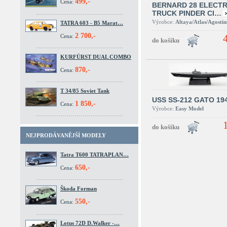
499,-
Cena:
BERNARD 28 ELECTR
TRUCK PINDER CI…
Výrobce:
Altaya/Atlas/Agostin
TATRA 603 - B5 Marat…
2 700,-
Cena:
KURFÜRST DUAL COMBO
870,-
Cena:
T 34/85 Soviet Tank
USS SS-212 GATO 19
1 850,-
Cena:
Výrobce:
Easy Model
NEJPRODÁVANĚJŠÍ MODELY
Tatra T600 TATRAPLAN…
650,-
Cena:
Škoda Forman
550,-
Cena:
Lotus 72D D.Walker -…