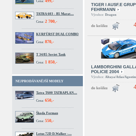
499,-
Cena:
TIGER I AUSF.E GRU
FEHRMANN
TATRA 603 - B5 Marat…
Výrobce:
Dragon
2 700,-
Cena:
KURFÜRST DUAL COMBO
870,-
Cena:
T 34/85 Soviet Tank
1 850,-
Cena:
LAMBORGHINI GALL
POLICIE 2004
Výrobce:
Altaya/Atlas/Agostin
NEJPRODÁVANĚJŠÍ MODELY
Tatra T600 TATRAPLAN…
650,-
Cena:
Škoda Forman
550,-
Cena:
Lotus 72D D.Walker -…