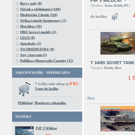
F4F 3 WILDCAT
Barvy sady (8)
Výrobce:
Arma Hobby/PL/
Nářadí a příslušenství (104)
Modelařská Chemie (116)
Stříkací pistole+kompresory (7)
Matchbox (16)
SIKU kovové modely (2)
LEGO (0)
Autodrahy (1)
NA OBJEDNÁVKU (0)
Sety s barvami (1)
Publikace,Monografie,Časopisy (15)
T 34/85 SOVIET TANK
Výrobce:
Hobby Boss
NÁKUPNÍ KOŠÍK - NEPŘIHLÁŠEN
1 
0 Kč
V košíku máte nákup za
.
Vstup do košíku
Akce
Přihlášení
|
Registrace zákazníka
NOVINKY
F4F 3 Wildcat