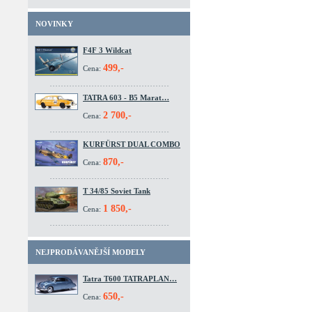
NOVINKY
F4F 3 Wildcat
499,-
Cena:
TATRA 603 - B5 Marat…
2 700,-
Cena:
KURFÜRST DUAL COMBO
870,-
Cena:
T 34/85 Soviet Tank
1 850,-
Cena:
NEJPRODÁVANĚJŠÍ MODELY
Tatra T600 TATRAPLAN…
650,-
Cena: