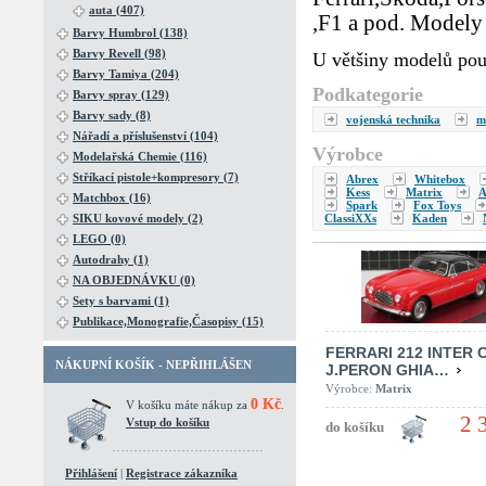
auta (407)
,F1 a pod. Modely 
Barvy Humbrol (138)
Barvy Revell (98)
U většiny modelů pou
Barvy Tamiya (204)
Podkategorie
Barvy spray (129)
Barvy sady (8)
vojenská technika
m
Nářadí a příslušenství (104)
Výrobce
Modelařská Chemie (116)
Stříkací pistole+kompresory (7)
Abrex
Whitebox
Kess
Matrix
A
Matchbox (16)
Spark
Fox Toys
ClassiXXs
Kaden
SIKU kovové modely (2)
LEGO (0)
Autodrahy (1)
NA OBJEDNÁVKU (0)
Sety s barvami (1)
Publikace,Monografie,Časopisy (15)
FERRARI 212 INTER 
NÁKUPNÍ KOŠÍK - NEPŘIHLÁŠEN
J.PERON GHIA…
Výrobce:
Matrix
0 Kč
V košíku máte nákup za
.
2 
Vstup do košíku
Přihlášení
|
Registrace zákazníka