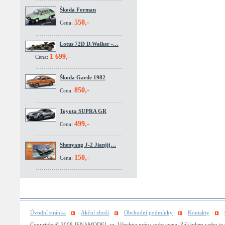
Škoda Forman
550,-
Cena:
Lotus 72D D.Walker -…
1 699,-
Cena:
Škoda Garde 1982
850,-
Cena:
Toyota SUPRA GR
499,-
Cena:
Shenyang J-2 Jianjij…
150,-
Cena:
Úvodní stránka
Akční zboží
Obchodní podmínky
Kontakty
Copyright © 2008 JENAMODEL.cz. Všechna práva vyhrazena. Základem webu je