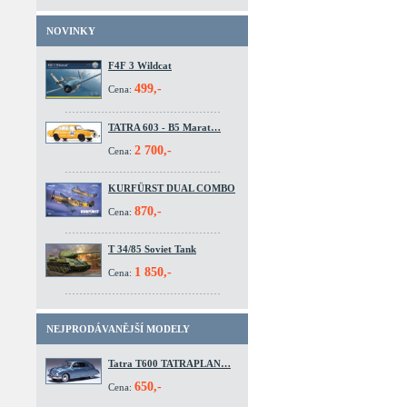
NOVINKY
F4F 3 Wildcat
499,-
Cena:
TATRA 603 - B5 Marat…
2 700,-
Cena:
KURFÜRST DUAL COMBO
870,-
Cena:
T 34/85 Soviet Tank
1 850,-
Cena:
NEJPRODÁVANĚJŠÍ MODELY
Tatra T600 TATRAPLAN…
650,-
Cena: