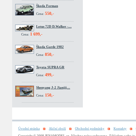
Škoda Forman
550,-
Cena:
Lotus 72D D.Walker -…
1 699,-
Cena:
Škoda Garde 1982
850,-
Cena:
Toyota SUPRA GR
499,-
Cena:
Shenyang J-2 Jianjij…
150,-
Cena:
Úvodní stránka
Akční zboží
Obchodní podmínky
Kontakty
Copyright © 2008 JENAMODEL.cz. Všechna práva vyhrazena. Základem webu je