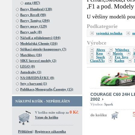
auta (407)
,F1 a pod. Modely 
Barvy Humbrol (138)
Barvy Revell (98)
U většiny modelů pou
Barvy Tamiya (204)
Podkategorie
Barvy spray (129)
Barvy sady (8)
vojenská technika
m
Nářadí a příslušenství (104)
Výrobce
Modelařská Chemie (116)
Stříkací pistole+kompresory (7)
Abrex
Whitebox
Kess
Matrix
A
Matchbox (16)
Spark
Fox Toys
ClassiXXs
Kaden
SIKU kovové modely (2)
LEGO (0)
Autodrahy (1)
NA OBJEDNÁVKU (0)
Sety s barvami (1)
Publikace,Monografie,Časopisy (15)
COURAGE C60 24H 
2002
NÁKUPNÍ KOŠÍK - NEPŘIHLÁŠEN
Výrobce:
Spark
0 Kč
V košíku máte nákup za
.
Vstup do košíku
Přihlášení
|
Registrace zákazníka