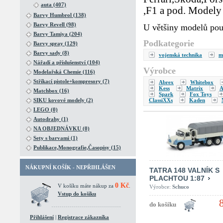
auta (407)
,F1 a pod. Modely 
Barvy Humbrol (138)
Barvy Revell (98)
U většiny modelů pou
Barvy Tamiya (204)
Podkategorie
Barvy spray (129)
Barvy sady (8)
vojenská technika
m
Nářadí a příslušenství (104)
Výrobce
Modelařská Chemie (116)
Stříkací pistole+kompresory (7)
Abrex
Whitebox
Kess
Matrix
A
Matchbox (16)
Spark
Fox Toys
ClassiXXs
Kaden
SIKU kovové modely (2)
LEGO (0)
Autodrahy (1)
NA OBJEDNÁVKU (0)
Sety s barvami (1)
Publikace,Monografie,Časopisy (15)
NÁKUPNÍ KOŠÍK - NEPŘIHLÁŠEN
TATRA 148 VALNÍK S
PLACHTOU 1:87
0 Kč
V košíku máte nákup za
.
Výrobce:
Schuco
Vstup do košíku
Přihlášení
|
Registrace zákazníka