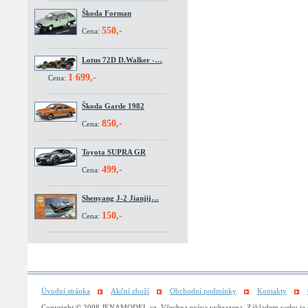
Škoda Forman
550,-
Cena:
Lotus 72D D.Walker -…
1 699,-
Cena:
Škoda Garde 1982
850,-
Cena:
Toyota SUPRA GR
499,-
Cena:
Shenyang J-2 Jianjij…
150,-
Cena:
Úvodní stránka
Akční zboží
Obchodní podmínky
Kontakty
Copyright © 2008 JENAMODEL.cz. Všechna práva vyhrazena. Základem webu je