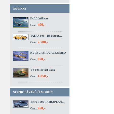
NOVINKY
F4F 3 Wildcat
499,-
Cena:
TATRA 603 - B5 Marat…
2 700,-
Cena:
KURFÜRST DUAL COMBO
870,-
Cena:
T 34/85 Soviet Tank
1 850,-
Cena:
NEJPRODÁVANĚJŠÍ MODELY
Tatra T600 TATRAPLAN…
650,-
Cena: