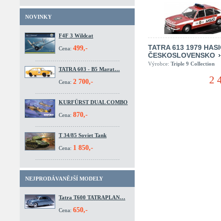
NOVINKY
F4F 3 Wildcat
TATRA 613 1979 HASI
499,-
Cena:
ČESKOSLOVENSKO
Výrobce:
Triple 9 Collection
TATRA 603 - B5 Marat…
2 
2 700,-
Cena:
KURFÜRST DUAL COMBO
870,-
Cena:
T 34/85 Soviet Tank
1 850,-
Cena:
NEJPRODÁVANĚJŠÍ MODELY
Tatra T600 TATRAPLAN…
650,-
Cena: