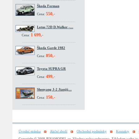
Škoda Forman
550,-
Cena:
Lotus 72D D.Walker -…
1 699,-
Cena:
Škoda Garde 1982
850,-
Cena:
Toyota SUPRA GR
499,-
Cena:
Shenyang J-2 Jianjij…
150,-
Cena:
Úvodní stránka
Akční zboží
Obchodní podmínky
Kontakty
Copyright © 2008 JENAMODEL.cz. Všechna práva vyhrazena. Základem webu je