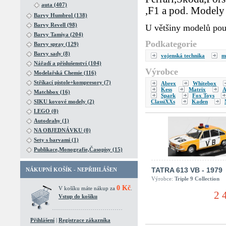
auta (407)
,F1 a pod. Modely 
Barvy Humbrol (138)
Barvy Revell (98)
U většiny modelů pou
Barvy Tamiya (204)
Podkategorie
Barvy spray (129)
Barvy sady (8)
vojenská technika
m
Nářadí a příslušenství (104)
Výrobce
Modelařská Chemie (116)
Stříkací pistole+kompresory (7)
Abrex
Whitebox
Kess
Matrix
A
Matchbox (16)
Spark
Fox Toys
ClassiXXs
Kaden
SIKU kovové modely (2)
LEGO (0)
Autodrahy (1)
NA OBJEDNÁVKU (0)
Sety s barvami (1)
Publikace,Monografie,Časopisy (15)
TATRA 613 VB - 1979
NÁKUPNÍ KOŠÍK - NEPŘIHLÁŠEN
Výrobce:
Triple 9 Collection
0 Kč
V košíku máte nákup za
.
2 
Vstup do košíku
Přihlášení
|
Registrace zákazníka