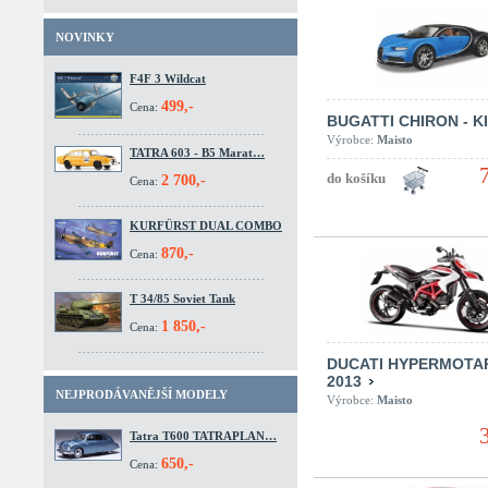
NOVINKY
F4F 3 Wildcat
499,-
Cena:
BUGATTI CHIRON - K
Výrobce:
Maisto
TATRA 603 - B5 Marat…
2 700,-
Cena:
KURFÜRST DUAL COMBO
870,-
Cena:
T 34/85 Soviet Tank
1 850,-
Cena:
DUCATI HYPERMOTA
2013
NEJPRODÁVANĚJŠÍ MODELY
Výrobce:
Maisto
Tatra T600 TATRAPLAN…
650,-
Cena: