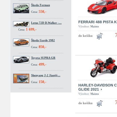
Škoda Forman
550,-
Cena:
FERRARI 488 PISTA K
Lotus 72D D.Walker -…
Výrobce:
Maisto
1 699,-
Cena:
Škoda Garde 1982
850,-
Cena:
Toyota SUPRA GR
499,-
Cena:
Shenyang J-2 Jianjij…
150,-
Cena:
HARLEY-DAVIDSON C
GLIDE 2021
Výrobce:
Maisto