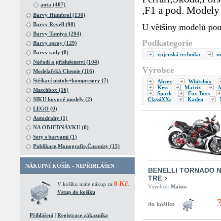
auta (407)
,F1 a pod. Modely 
Barvy Humbrol (138)
Barvy Revell (98)
U většiny modelů pou
Barvy Tamiya (204)
Podkategorie
Barvy spray (129)
Barvy sady (8)
vojenská technika
m
Nářadí a příslušenství (104)
Výrobce
Modelařská Chemie (116)
Stříkací pistole+kompresory (7)
Abrex
Whitebox
Kess
Matrix
A
Matchbox (16)
Spark
Fox Toys
ClassiXXs
Kaden
SIKU kovové modely (2)
LEGO (0)
Autodrahy (1)
NA OBJEDNÁVKU (0)
Sety s barvami (1)
Publikace,Monografie,Časopisy (15)
NÁKUPNÍ KOŠÍK - NEPŘIHLÁŠEN
BENELLI TORNADO 
TRE
0 Kč
V košíku máte nákup za
.
Výrobce:
Maisto
Vstup do košíku
Přihlášení
|
Registrace zákazníka