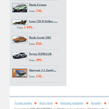
Škoda Forman
550,-
Cena:
Lotus 72D D.Walker -…
1 699,-
Cena:
Škoda Garde 1982
850,-
Cena:
Toyota SUPRA GR
499,-
Cena:
Shenyang J-2 Jianjij…
150,-
Cena:
Úvodní stránka
Akční zboží
Obchodní podmínky
Kontakty
Copyright © 2008 JENAMODEL.cz. Všechna práva vyhrazena. Základem webu je