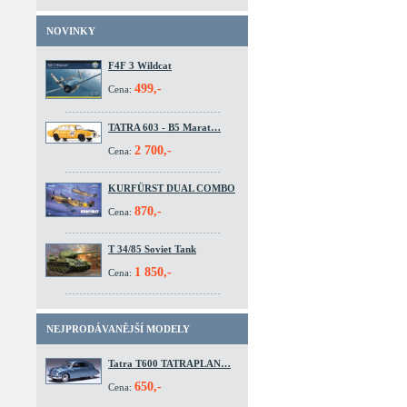
NOVINKY
F4F 3 Wildcat
499,-
Cena:
TATRA 603 - B5 Marat…
2 700,-
Cena:
KURFÜRST DUAL COMBO
870,-
Cena:
T 34/85 Soviet Tank
1 850,-
Cena:
NEJPRODÁVANĚJŠÍ MODELY
Tatra T600 TATRAPLAN…
650,-
Cena: