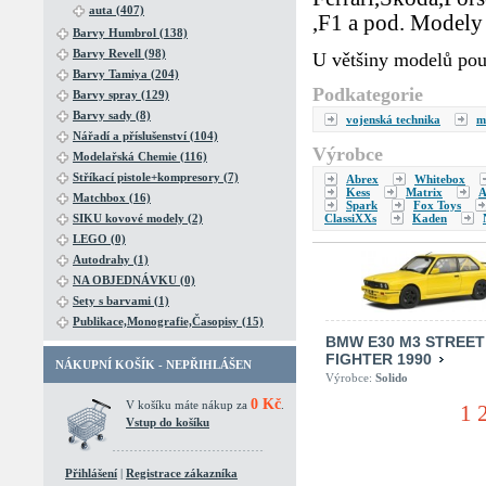
auta (407)
,F1 a pod. Modely 
Barvy Humbrol (138)
Barvy Revell (98)
U většiny modelů pou
Barvy Tamiya (204)
Podkategorie
Barvy spray (129)
Barvy sady (8)
vojenská technika
m
Nářadí a příslušenství (104)
Výrobce
Modelařská Chemie (116)
Stříkací pistole+kompresory (7)
Abrex
Whitebox
Kess
Matrix
A
Matchbox (16)
Spark
Fox Toys
ClassiXXs
Kaden
SIKU kovové modely (2)
LEGO (0)
Autodrahy (1)
NA OBJEDNÁVKU (0)
Sety s barvami (1)
Publikace,Monografie,Časopisy (15)
BMW E30 M3 STREET
FIGHTER 1990
NÁKUPNÍ KOŠÍK - NEPŘIHLÁŠEN
Výrobce:
Solido
0 Kč
V košíku máte nákup za
.
1 
Vstup do košíku
Přihlášení
|
Registrace zákazníka