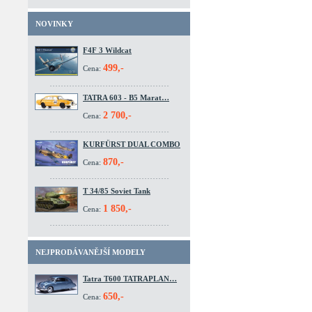
NOVINKY
F4F 3 Wildcat
499,-
Cena:
TATRA 603 - B5 Marat…
2 700,-
Cena:
KURFÜRST DUAL COMBO
870,-
Cena:
T 34/85 Soviet Tank
1 850,-
Cena:
NEJPRODÁVANĚJŠÍ MODELY
Tatra T600 TATRAPLAN…
650,-
Cena: