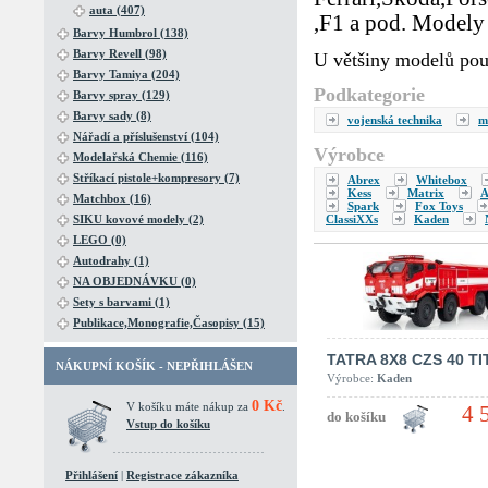
auta (407)
,F1 a pod. Modely 
Barvy Humbrol (138)
Barvy Revell (98)
U většiny modelů pou
Barvy Tamiya (204)
Podkategorie
Barvy spray (129)
Barvy sady (8)
vojenská technika
m
Nářadí a příslušenství (104)
Výrobce
Modelařská Chemie (116)
Stříkací pistole+kompresory (7)
Abrex
Whitebox
Kess
Matrix
A
Matchbox (16)
Spark
Fox Toys
ClassiXXs
Kaden
SIKU kovové modely (2)
LEGO (0)
Autodrahy (1)
NA OBJEDNÁVKU (0)
Sety s barvami (1)
Publikace,Monografie,Časopisy (15)
TATRA 8X8 CZS 40 TI
NÁKUPNÍ KOŠÍK - NEPŘIHLÁŠEN
Výrobce:
Kaden
0 Kč
V košíku máte nákup za
.
4 
Vstup do košíku
Přihlášení
|
Registrace zákazníka