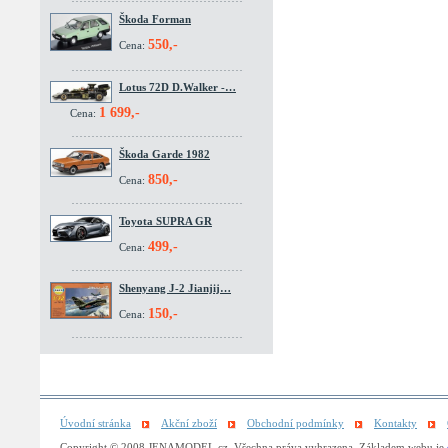
Škoda Forman
550,-
Cena:
Lotus 72D D.Walker -…
1 699,-
Cena:
Škoda Garde 1982
850,-
Cena:
Toyota SUPRA GR
499,-
Cena:
Shenyang J-2 Jianjij…
150,-
Cena:
Úvodní stránka
Akční zboží
Obchodní podmínky
Kontakty
Copyright © 2008 JENAMODEL.cz. Všechna práva vyhrazena. Základem webu je