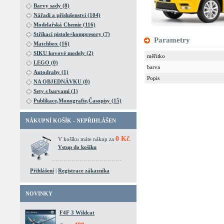
Barvy sady (8)
Nářadí a příslušenství (104)
Modelařská Chemie (116)
Stříkací pistole+kompresory (7)
Parametry
Matchbox (16)
SIKU kovové modely (2)
měřitko
LEGO (0)
barva
Autodrahy (1)
Popis
NA OBJEDNÁVKU (0)
Sety s barvami (1)
Publikace,Monografie,Časopisy (15)
NÁKUPNÍ KOŠÍK - NEPŘIHLÁŠEN
0 Kč
V košíku máte nákup za
.
Vstup do košíku
Přihlášení
|
Registrace zákazníka
NOVINKY
F4F 3 Wildcat