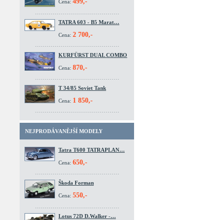
499,-
Cena:
TATRA 603 - B5 Marat…
2 700,-
Cena:
KURFÜRST DUAL COMBO
870,-
Cena:
T 34/85 Soviet Tank
1 850,-
Cena:
NEJPRODÁVANĚJŠÍ MODELY
Tatra T600 TATRAPLAN…
650,-
Cena:
Škoda Forman
550,-
Cena:
Lotus 72D D.Walker -…