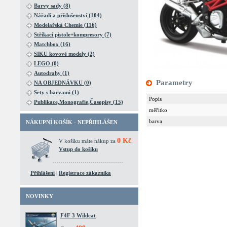
Barvy sady (8)
Nářadí a příslušenství (104)
Modelařská Chemie (116)
Stříkací pistole+kompresory (7)
Matchbox (16)
SIKU kovové modely (2)
LEGO (0)
Autodrahy (1)
Parametry
NA OBJEDNÁVKU (0)
Sety s barvami (1)
Popis
Publikace,Monografie,Časopisy (15)
měřitko
barva
NÁKUPNÍ KOŠÍK - NEPŘIHLÁŠEN
0 Kč
V košíku máte nákup za
.
Vstup do košíku
Přihlášení
|
Registrace zákazníka
NOVINKY
F4F 3 Wildcat