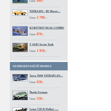
499,-
Cena:
TATRA 603 - B5 Marat…
2 700,-
Cena:
KURFÜRST DUAL COMBO
870,-
Cena:
T 34/85 Soviet Tank
1 850,-
Cena:
NEJPRODÁVANĚJŠÍ MODELY
Tatra T600 TATRAPLAN…
650,-
Cena:
Škoda Forman
550,-
Cena:
Lotus 72D D.Walker -…