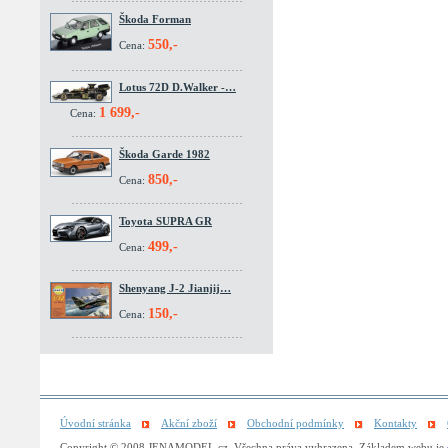
Škoda Forman
550,-
Cena:
Lotus 72D D.Walker -…
1 699,-
Cena:
Škoda Garde 1982
850,-
Cena:
Toyota SUPRA GR
499,-
Cena:
Shenyang J-2 Jianjij…
150,-
Cena:
Úvodní stránka
Akční zboží
Obchodní podmínky
Kontakty
Copyright © 2008 JENAMODEL.cz. Všechna práva vyhrazena. Základem webu je