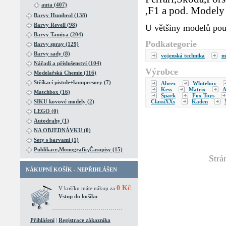
auta (407)
,F1 a pod. Modely 
Barvy Humbrol (138)
Barvy Revell (98)
U většiny modelů pou
Barvy Tamiya (204)
Podkategorie
Barvy spray (129)
Barvy sady (8)
vojenská technika
m
Nářadí a příslušenství (104)
Výrobce
Modelařská Chemie (116)
Stříkací pistole+kompresory (7)
Abrex
Whitebox
Kess
Matrix
A
Matchbox (16)
Spark
Fox Toys
ClassiXXs
Kaden
SIKU kovové modely (2)
LEGO (0)
Autodrahy (1)
NA OBJEDNÁVKU (0)
Sety s barvami (1)
Publikace,Monografie,Časopisy (15)
Strá
NÁKUPNÍ KOŠÍK - NEPŘIHLÁŠEN
0 Kč
V košíku máte nákup za
.
Vstup do košíku
Přihlášení
|
Registrace zákazníka