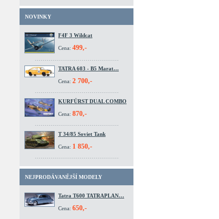
NOVINKY
F4F 3 Wildcat
499,-
Cena:
TATRA 603 - B5 Marat…
2 700,-
Cena:
KURFÜRST DUAL COMBO
870,-
Cena:
T 34/85 Soviet Tank
1 850,-
Cena:
NEJPRODÁVANĚJŠÍ MODELY
Tatra T600 TATRAPLAN…
650,-
Cena: