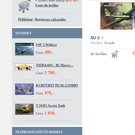
0 Kč
V košíku máte nákup za
.
Vstup do košíku
Přihlášení
|
Registrace zákazníka
NOVINKY
SU 2
Výrobce:
Zvezda
F4F 3 Wildcat
499,-
Cena:
TATRA 603 - B5 Marat…
2 700,-
Cena:
KURFÜRST DUAL COMBO
870,-
Cena:
T 34/85 Soviet Tank
1 850,-
Cena:
NEJPRODÁVANĚJŠÍ MODELY