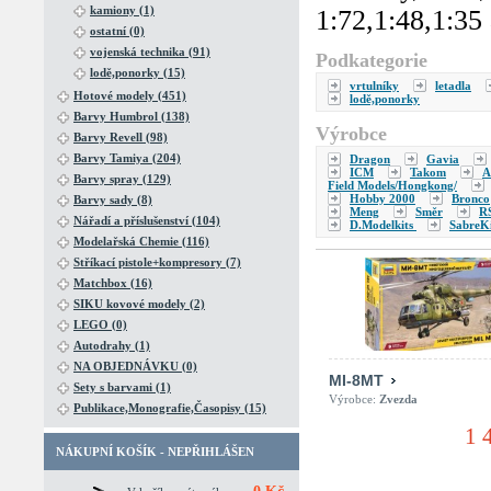
kamiony (1)
1:72,1:48,1:35 
ostatní (0)
vojenská technika (91)
Podkategorie
lodě,ponorky (15)
vrtulníky
letadla
Hotové modely (451)
lodě,ponorky
Barvy Humbrol (138)
Výrobce
Barvy Revell (98)
Barvy Tamiya (204)
Dragon
Gavia
ICM
Takom
A
Barvy spray (129)
Field Models/Hongkong/
Hobby 2000
Bronco
Barvy sady (8)
Meng
Směr
R
Nářadí a příslušenství (104)
D.Modelkits
SabreKi
Modelařská Chemie (116)
Stříkací pistole+kompresory (7)
Matchbox (16)
SIKU kovové modely (2)
LEGO (0)
Autodrahy (1)
NA OBJEDNÁVKU (0)
MI-8MT
Sety s barvami (1)
Výrobce:
Zvezda
Publikace,Monografie,Časopisy (15)
1 
NÁKUPNÍ KOŠÍK - NEPŘIHLÁŠEN