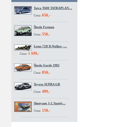
Tatra T600 TATRAPLAN…
650,-
Cena:
Škoda Forman
550,-
Cena:
Lotus 72D D.Walker -…
1 699,-
Cena:
Škoda Garde 1982
850,-
Cena:
Toyota SUPRA GR
499,-
Cena:
Shenyang J-2 Jianjij…
150,-
Cena: