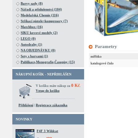
Barvy sady (8)
Nářadí a příslušenství (104)
Modelařská Chemie (116)
Stříkací pistole+kompresory (7)
Matchbox (16)
SIKU kovové modely (2)
LEGO (0)
Autodrahy (1)
Parametry
NA OBJEDNÁVKU (0)
Sety s barvami (1)
měřitko
Publikace,Monografie,Časopisy (15)
katalogové čislo
NÁKUPNÍ KOŠÍK - NEPŘIHLÁŠEN
0 Kč
V košíku máte nákup za
.
Vstup do košíku
Přihlášení
|
Registrace zákazníka
NOVINKY
F4F 3 Wildcat