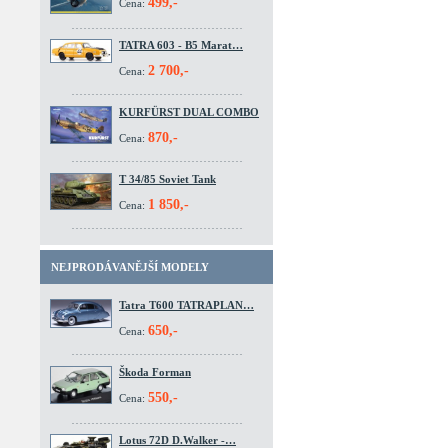
499,-
Cena:
TATRA 603 - B5 Marat…
2 700,-
Cena:
KURFÜRST DUAL COMBO
870,-
Cena:
T 34/85 Soviet Tank
1 850,-
Cena:
NEJPRODÁVANĚJŠÍ MODELY
Tatra T600 TATRAPLAN…
650,-
Cena:
Škoda Forman
550,-
Cena:
Lotus 72D D.Walker -…