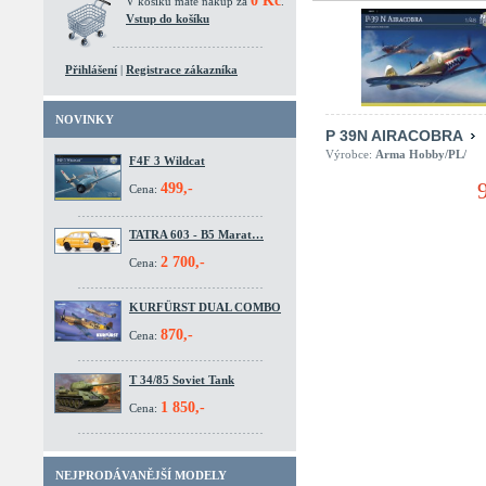
0 Kč
V košíku máte nákup za
.
Vstup do košíku
Přihlášení
|
Registrace zákazníka
NOVINKY
P 39N AIRACOBRA
Výrobce:
Arma Hobby/PL/
F4F 3 Wildcat
499,-
Cena:
TATRA 603 - B5 Marat…
2 700,-
Cena:
KURFÜRST DUAL COMBO
870,-
Cena:
T 34/85 Soviet Tank
1 850,-
Cena:
NEJPRODÁVANĚJŠÍ MODELY