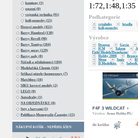
kamiony (1)
1:72,1:48,1:35 
ostatní (0)
vojenská technika (91)
Podkategorie
lodě,ponorky (15)
vrtulníky
letadla
Hotové modely (451)
lodě,ponorky
Barvy Humbrol (138)
Výrobce
Barvy Revell (98)
Barvy Tamiya (204)
Dragon
Gavia
ICM
Takom
A
Barvy spray (129)
Field Models/Hongkong/
Hobby 2000
Bronco
Barvy sady (8)
Meng
Směr
R
Nářadí a příslušenství (104)
D.Modelkits
SabreKi
Modelařská Chemie (116)
Stříkací pistole+kompresory (7)
Matchbox (16)
SIKU kovové modely (2)
LEGO (0)
Autodrahy (1)
NA OBJEDNÁVKU (0)
F4F 3 WILDCAT
Sety s barvami (1)
Výrobce:
Arma Hobby/PL/
Publikace,Monografie,Časopisy (15)
NÁKUPNÍ KOŠÍK - NEPŘIHLÁŠEN