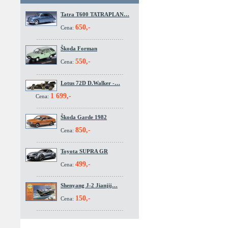
Tatra T600 TATRAPLAN…
650,-
Cena:
Škoda Forman
550,-
Cena:
Lotus 72D D.Walker -…
1 699,-
Cena:
Škoda Garde 1982
850,-
Cena:
Toyota SUPRA GR
499,-
Cena:
Shenyang J-2 Jianjij…
150,-
Cena: