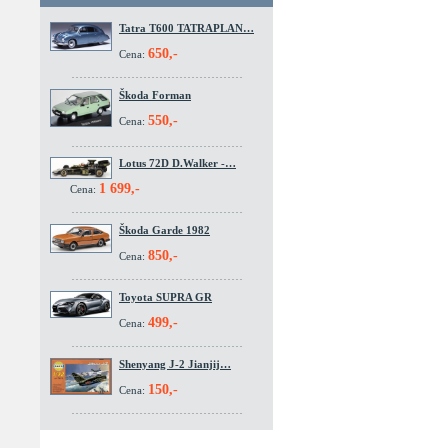
Tatra T600 TATRAPLAN…
650,-
Cena:
Škoda Forman
550,-
Cena:
Lotus 72D D.Walker -…
1 699,-
Cena:
Škoda Garde 1982
850,-
Cena:
Toyota SUPRA GR
499,-
Cena:
Shenyang J-2 Jianjij…
150,-
Cena: