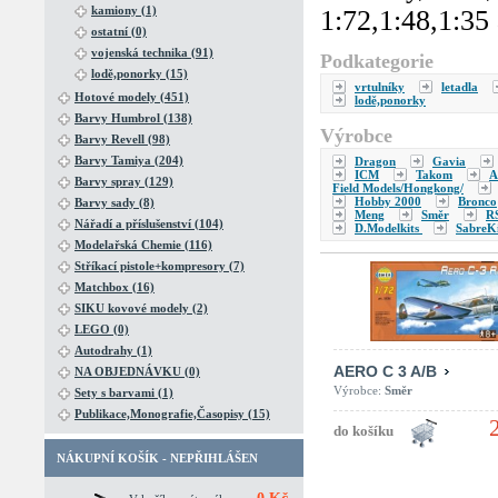
kamiony (1)
1:72,1:48,1:35 
ostatní (0)
vojenská technika (91)
Podkategorie
lodě,ponorky (15)
vrtulníky
letadla
Hotové modely (451)
lodě,ponorky
Barvy Humbrol (138)
Výrobce
Barvy Revell (98)
Barvy Tamiya (204)
Dragon
Gavia
ICM
Takom
A
Barvy spray (129)
Field Models/Hongkong/
Hobby 2000
Bronco
Barvy sady (8)
Meng
Směr
R
Nářadí a příslušenství (104)
D.Modelkits
SabreKi
Modelařská Chemie (116)
Stříkací pistole+kompresory (7)
Matchbox (16)
SIKU kovové modely (2)
LEGO (0)
Autodrahy (1)
AERO C 3 A/B
NA OBJEDNÁVKU (0)
Výrobce:
Směr
Sety s barvami (1)
Publikace,Monografie,Časopisy (15)
NÁKUPNÍ KOŠÍK - NEPŘIHLÁŠEN