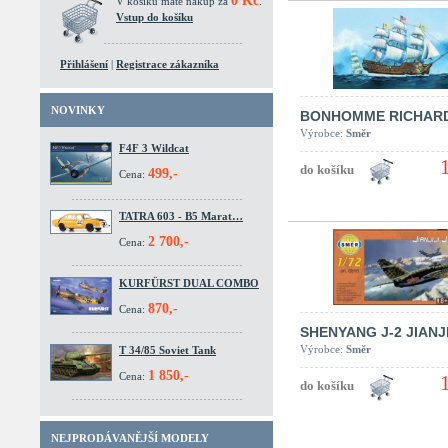
0 Kč
V košíku máte nákup za
.
Vstup do košíku
Přihlášení
|
Registrace zákazníka
NOVINKY
BONHOMME RICHAR
Výrobce:
Směr
F4F 3 Wildcat
499,-
Cena:
TATRA 603 - B5 Marat…
2 700,-
Cena:
KURFÜRST DUAL COMBO
870,-
Cena:
SHENYANG J-2 JIANJI
Výrobce:
Směr
T 34/85 Soviet Tank
1 850,-
Cena:
NEJPRODÁVANĚJŠÍ MODELY