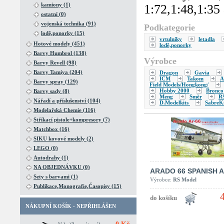
kamiony (1)
1:72,1:48,1:35 
ostatní (0)
vojenská technika (91)
Podkategorie
lodě,ponorky (15)
vrtulníky
letadla
Hotové modely (451)
lodě,ponorky
Barvy Humbrol (138)
Výrobce
Barvy Revell (98)
Barvy Tamiya (204)
Dragon
Gavia
ICM
Takom
A
Barvy spray (129)
Field Models/Hongkong/
Hobby 2000
Bronco
Barvy sady (8)
Meng
Směr
R
Nářadí a příslušenství (104)
D.Modelkits
SabreKi
Modelařská Chemie (116)
Stříkací pistole+kompresory (7)
Matchbox (16)
SIKU kovové modely (2)
LEGO (0)
Autodrahy (1)
NA OBJEDNÁVKU (0)
ARADO 66 SPANISH A.
Sety s barvami (1)
Výrobce:
RS Model
Publikace,Monografie,Časopisy (15)
NÁKUPNÍ KOŠÍK - NEPŘIHLÁŠEN