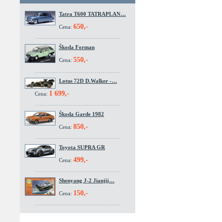
Tatra T600 TATRAPLAN…
650,-
Cena:
Škoda Forman
550,-
Cena:
Lotus 72D D.Walker -…
1 699,-
Cena:
Škoda Garde 1982
850,-
Cena:
Toyota SUPRA GR
499,-
Cena:
Shenyang J-2 Jianjij…
150,-
Cena: