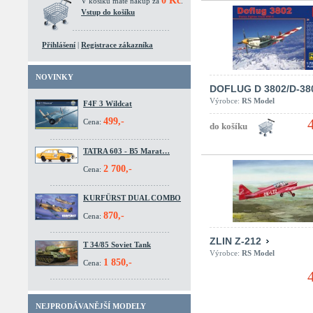
0 Kč
V košíku máte nákup za
.
Vstup do košíku
Přihlášení
|
Registrace zákazníka
NOVINKY
DOFLUG D 3802/D-38
Výrobce:
RS Model
F4F 3 Wildcat
499,-
Cena:
TATRA 603 - B5 Marat…
2 700,-
Cena:
KURFÜRST DUAL COMBO
870,-
Cena:
ZLIN Z-212
T 34/85 Soviet Tank
Výrobce:
RS Model
1 850,-
Cena:
NEJPRODÁVANĚJŠÍ MODELY