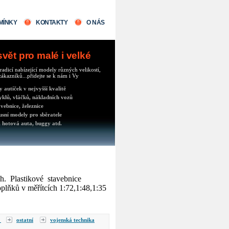
MÍNKY
KONTAKTY
O NÁS
ět pro malé i velké
radicí nabízející modely různých velikostí,
ákazníků...přidejte se k nám i Vy
autíček v nejvyšší kvalitě
klů, vláčků, nákladních vozů
vebnice, železnice
usní modely pro sběratele
 hotová auta, buggy atd.
h. Plastikové stavebnice
oplňků v měřítcích 1:72,1:48,1:35
y
ostatní
vojenská technika