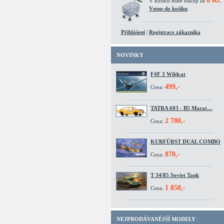
0 Kč
V košíku máte nákup za
.
Vstup do košíku
Přihlášení
|
Registrace zákazníka
NOVINKY
F4F 3 Wildcat
499,-
Cena:
TATRA 603 - B5 Marat…
2 700,-
Cena:
KURFÜRST DUAL COMBO
870,-
Cena:
T 34/85 Soviet Tank
1 850,-
Cena:
NEJPRODÁVANĚJŠÍ MODELY