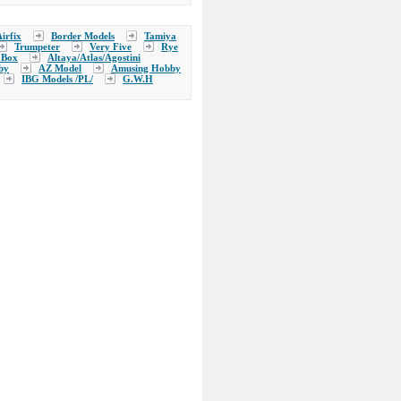
irfix
Border Models
Tamiya
Trumpeter
Very Five
Rye
 Box
Altaya/Atlas/Agostini
by
AZ Model
Amusing Hobby
IBG Models /PL/
G.W.H