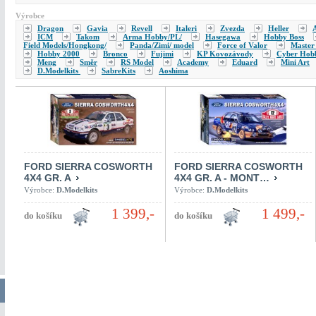
Výrobce
Dragon
Gavia
Revell
Italeri
Zvezda
Heller
A
ICM
Takom
Arma Hobby/PL/
Hasegawa
Hobby Boss
Field Models/Hongkong/
Panda/Zimi/ model
Force of Valor
Master
Hobby 2000
Bronco
Fujimi
KP Kovozávody
Cyber Hob
Meng
Směr
RS Model
Academy
Eduard
Mini Art
D.Modelkits
SabreKits
Aoshima
FORD SIERRA COSWORTH
FORD SIERRA COSWORTH
4X4 GR. A
4X4 GR. A - MONT…
Výrobce:
D.Modelkits
Výrobce:
D.Modelkits
1 399,-
1 499,-