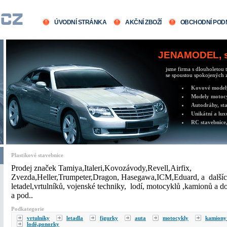
ÚVODNÍ STRÁNKA
AKČNÍ ZBOŽÍ
OBCHODNÍ POD
JENAMODEL, sv
jsme firma s dlouholetou t
se spoustou spokojených z
Kovové modely 
Modely motocy
Autodráhy, sta
Unikátní a lux
RC stavebnice,
Plastikové stavebnice
Prodej značek Tamiya,Italeri,Kovozávody,Revell,Airfix,
Zvezda,Heller,Trumpeter,Dragon, Hasegawa,ICM,Eduard, a dalšíc
letadel,vrtulníků, vojenské techniky, lodí, motocyklů ,kamionů a d
a pod..
Podkategorie
vrtulníky
letadla
figurky
auta
motocykly
kamion
lodě,ponorky