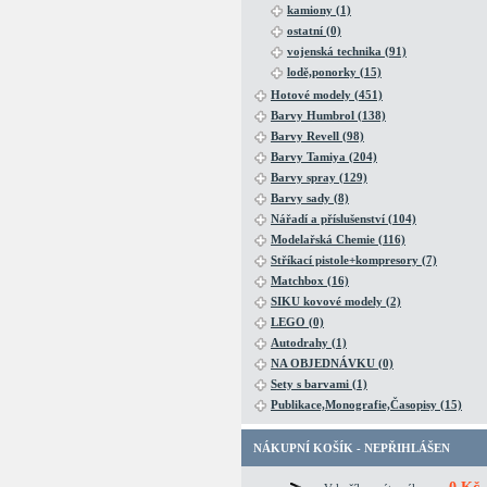
kamiony (1)
ostatní (0)
vojenská technika (91)
lodě,ponorky (15)
Hotové modely (451)
Barvy Humbrol (138)
Barvy Revell (98)
Barvy Tamiya (204)
Barvy spray (129)
Barvy sady (8)
Nářadí a příslušenství (104)
Modelařská Chemie (116)
Stříkací pistole+kompresory (7)
Matchbox (16)
SIKU kovové modely (2)
LEGO (0)
Autodrahy (1)
NA OBJEDNÁVKU (0)
Sety s barvami (1)
Publikace,Monografie,Časopisy (15)
NÁKUPNÍ KOŠÍK - NEPŘIHLÁŠEN