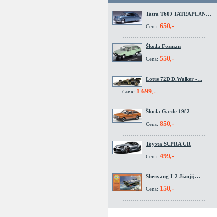
Tatra T600 TATRAPLAN…
650,-
Cena:
Škoda Forman
550,-
Cena:
Lotus 72D D.Walker -…
1 699,-
Cena:
Škoda Garde 1982
850,-
Cena:
Toyota SUPRA GR
499,-
Cena:
Shenyang J-2 Jianjij…
150,-
Cena: