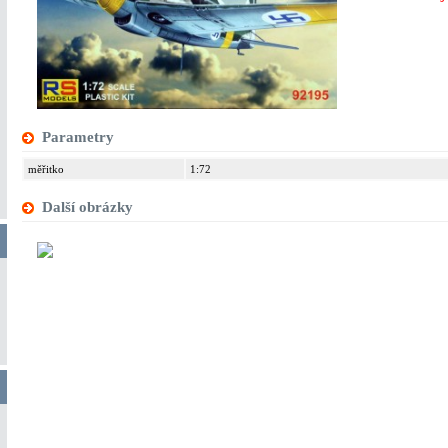
Parametry
měřitko
1:72
Další obrázky