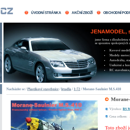
ÚVODNÍ STRÁNKA
AKČNÍ ZBOŽÍ
OBCHODNÍ POD
JENAMODEL, sv
jsme firma s dlouholetou t
se spoustou spokojených z
Kovové modely 
Modely motocy
Autodráhy, sta
Unikátní a lux
RC stavebnice,
Nacházíte se /
Plastikové stavebnice
/
letadla
/
1:72
/ Morane-Saulnier M.S.410
Morane-
Výrobce:
RS M
Cena celkem:
Toto zboží