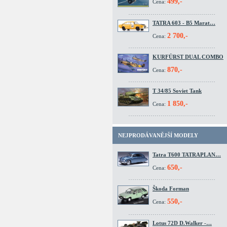
499,-
Cena:
TATRA 603 - B5 Marat…
2 700,-
Cena:
KURFÜRST DUAL COMBO
870,-
Cena:
T 34/85 Soviet Tank
1 850,-
Cena:
NEJPRODÁVANĚJŠÍ MODELY
Tatra T600 TATRAPLAN…
650,-
Cena:
Škoda Forman
550,-
Cena:
Lotus 72D D.Walker -…