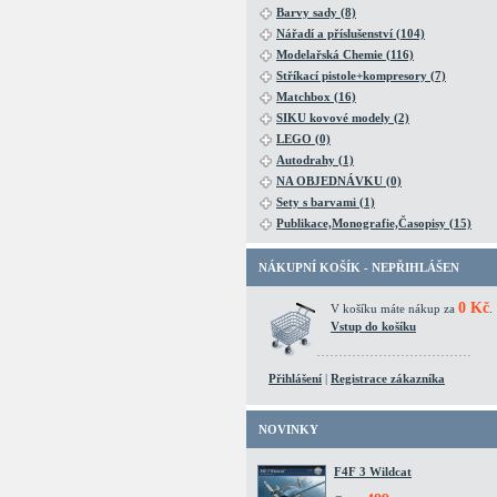
Barvy sady (8)
Nářadí a příslušenství (104)
Modelařská Chemie (116)
Stříkací pistole+kompresory (7)
Matchbox (16)
SIKU kovové modely (2)
LEGO (0)
Autodrahy (1)
NA OBJEDNÁVKU (0)
Sety s barvami (1)
Publikace,Monografie,Časopisy (15)
NÁKUPNÍ KOŠÍK - NEPŘIHLÁŠEN
0 Kč
V košíku máte nákup za
.
Vstup do košíku
Přihlášení
|
Registrace zákazníka
NOVINKY
F4F 3 Wildcat