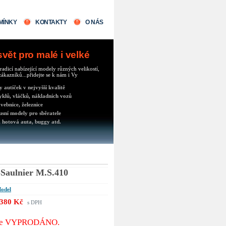
MÍNKY
KONTAKTY
O NÁS
ět pro malé i velké
radicí nabízející modely různých velikostí,
ákazníků...přidejte se k nám i Vy
autíček v nejvyšší kvalitě
klů, vláčků, nákladních vozů
vebnice, železnice
usní modely pro sběratele
 hotová auta, buggy atd.
Saulnier M.S.410
odel
380 Kč
s DPH
 je VYPRODÁNO.