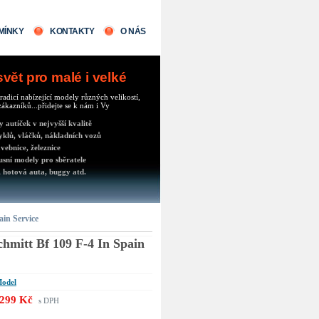
MÍNKY
KONTAKTY
O NÁS
ět pro malé i velké
radicí nabízející modely různých velikostí,
ákazníků...přidejte se k nám i Vy
autíček v nejvyšší kvalitě
klů, vláčků, nákladních vozů
vebnice, železnice
usní modely pro sběratele
 hotová auta, buggy atd.
ain Service
hmitt Bf 109 F-4 In Spain
odel
299 Kč
s DPH