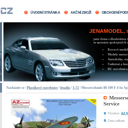
ÚVODNÍ STRÁNKA
AKČNÍ ZBOŽÍ
OBCHODNÍ POD
JENAMODEL, sv
jsme firma s dlouholetou t
se spoustou spokojených z
Kovové modely 
Modely motocy
Autodráhy, sta
Unikátní a lux
RC stavebnice,
Nacházíte se /
Plastikové stavebnice
/
letadla
/
1:72
/ Messerschmitt Bf 109 F-4 In Sp
Messersc
Service
Výrobce:
AZ M
Cena celkem: