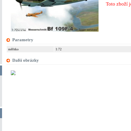
Toto zboží
Parametry
měřitko
1:72
Další obrázky