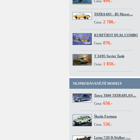
499,-
Cena:
TATRA 603 - B5 Marat…
2 700,-
Cena:
KURFÜRST DUAL COMBO
870,-
Cena:
T 34/85 Soviet Tank
1 850,-
Cena:
NEJPRODÁVANĚJŠÍ MODELY
Tatra T600 TATRAPLAN…
650,-
Cena:
Škoda Forman
550,-
Cena:
Lotus 72D D.Walker -…