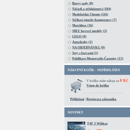
Barvy sady (8)
Nářadí a příslušenství (104)
Modelařská Chemie (116)
Stříkací pistole+kompresory (7)
Matchbox (16)
SIKU kovové modely (2)
LEGO (0)
Autodrahy (1)
NA OBJEDNÁVKU (0)
Sety s barvami (1)
Publikace,Monografie,Časopisy (15)
NÁKUPNÍ KOŠÍK - NEPŘIHLÁŠEN
0 Kč
V košíku máte nákup za
.
Vstup do košíku
Přihlášení
|
Registrace zákazníka
NOVINKY
F4F 3 Wildcat