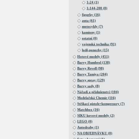
1:24 (1)
1:144-200 (8)
figurky (16)
auta (61)
motocykly (7)
kamiony (1)
ostatní (0)
vojenská technika (91)
lodě,ponorky (15)
Hotové modely (451)
Barvy Humbrol (138)
Barvy Revell (98)
Barvy Tamiya (204)
Barvy spray (129)
Barvy sady (8)
Nářadí a příslušenství (104)
Modelařská Chemie (116)
Stříkací pistole+kompresory (7)
Matchbox (16)
SIKU kovové modely (2)
LEGO (0)
Autodrahy (1)
NA OBJEDNÁVKU (0)