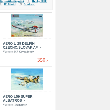
ltaya/Atlas/Agostini
Hobby 2000
RS Model
Academy
AERO L-29 DELFÍN
CZECHO/SLOVAK AF
Výrobce:
KP Kovozávody
350,-
AERO L59 SUPER
ALBATROS
Výrobce:
Trumpeter