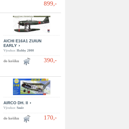
899,-
AICHI E16A1 ZUIUN
EARLY
Výrobce:
Hobby 2000
390,-
AIRCO DH. II
Výrobce:
Směr
170,-