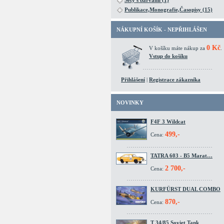
Sety s barvami (1)
Publikace,Monografie,Časopisy (15)
NÁKUPNÍ KOŠÍK - NEPŘIHLÁŠEN
0 Kč
V košíku máte nákup za
.
Vstup do košíku
Přihlášení
|
Registrace zákazníka
NOVINKY
F4F 3 Wildcat
499,-
Cena:
TATRA 603 - B5 Marat…
2 700,-
Cena:
KURFÜRST DUAL COMBO
870,-
Cena:
T 34/85 Soviet Tank