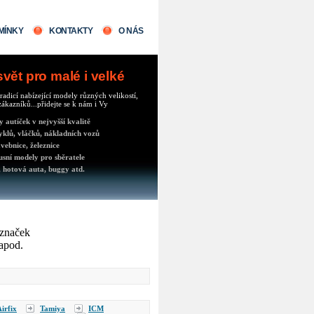
MÍNKY
KONTAKTY
O NÁS
ět pro malé i velké
radicí nabízející modely různých velikostí,
ákazníků...přidejte se k nám i Vy
autíček v nejvyšší kvalitě
klů, vláčků, nákladních vozů
vebnice, železnice
usní modely pro sběratele
 hotová auta, buggy atd.
 značek
 apod.
irfix
Tamiya
ICM