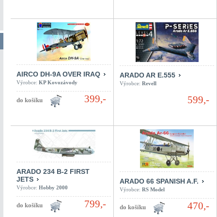
AIRCO DH-9A OVER IRAQ
ARADO AR E.555
Výrobce:
KP Kovozávody
Výrobce:
Revell
399,-
599,-
ARADO 234 B-2 FIRST
JETS
ARADO 66 SPANISH A.F.
Výrobce:
Hobby 2000
Výrobce:
RS Model
799,-
470,-