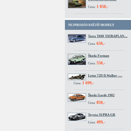
1 850,-
Cena:
NEJPRODÁVANĚJŠÍ MODELY
Tatra T600 TATRAPLAN…
650,-
Cena:
Škoda Forman
550,-
Cena:
Lotus 72D D.Walker -…
1 699,-
Cena:
Škoda Garde 1982
850,-
Cena:
Toyota SUPRA GR
499,-
Cena: