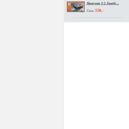
Shenyang J-2 Jianjij…
150,-
Cena: