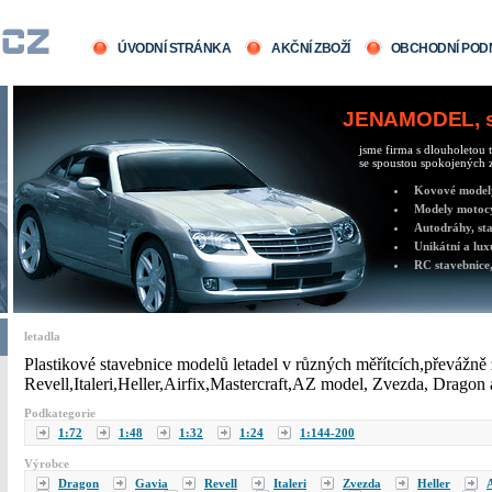
ÚVODNÍ STRÁNKA
AKČNÍ ZBOŽÍ
OBCHODNÍ POD
JENAMODEL, sv
jsme firma s dlouholetou t
se spoustou spokojených z
Kovové modely 
Modely motocy
Autodráhy, sta
Unikátní a lux
RC stavebnice,
letadla
Plastikové stavebnice modelů letadel v různých měřítcích,převážně
Revell,Italeri,Heller,Airfix,Mastercraft,AZ model, Zvezda, Dragon
Podkategorie
1:72
1:48
1:32
1:24
1:144-200
Výrobce
Dragon
Gavia
Revell
Italeri
Zvezda
Heller
A