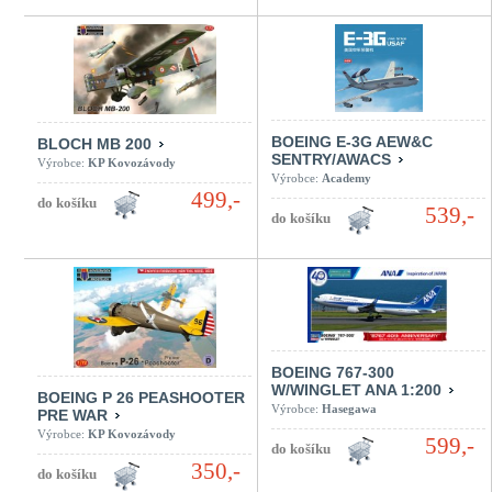
BOEING E-3G AEW&C
BLOCH MB 200
SENTRY/AWACS
Výrobce:
KP Kovozávody
Výrobce:
Academy
499,-
539,-
BOEING 767-300
W/WINGLET ANA 1:200
BOEING P 26 PEASHOOTER
Výrobce:
Hasegawa
PRE WAR
Výrobce:
KP Kovozávody
599,-
350,-