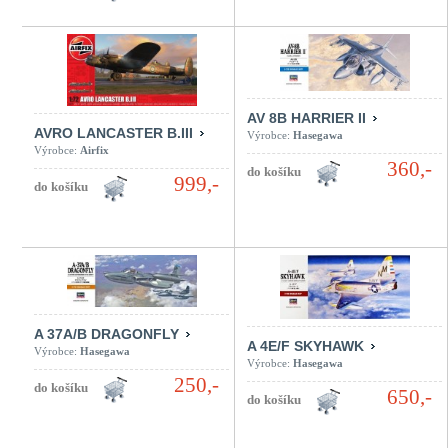
AV 8B HARRIER II
AVRO LANCASTER B.III
Výrobce:
Hasegawa
Výrobce:
Airfix
360,-
999,-
A 37A/B DRAGONFLY
A 4E/F SKYHAWK
Výrobce:
Hasegawa
Výrobce:
Hasegawa
250,-
650,-