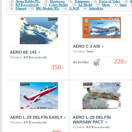
Arma Hobby/PL/
Hasegawa
Trumpeter
Force of Valor
A
KP Kovozávody
Cyber Hobby
AZ Model
Meng
Směr
Eduard
IBG Models /PL/
G.W.H
SabreKits
AERO C 3 A/B
Výrobce:
Směr
AERO AE 145
Výrobce:
KP Kovozávody
220,-
350,-
AERO L 29 DELFÍN EARLY
AERO L-29 DELFÍN
WARSAW PACT
Výrobce:
KP Kovozávody
Výrobce:
KP Kovozávody