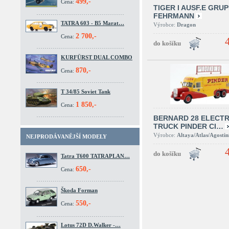
499,-
Cena:
TIGER I AUSF.E GRU
FEHRMANN
TATRA 603 - B5 Marat…
Výrobce:
Dragon
2 700,-
Cena:
KURFÜRST DUAL COMBO
870,-
Cena:
T 34/85 Soviet Tank
1 850,-
Cena:
BERNARD 28 ELECTR
TRUCK PINDER CI…
Výrobce:
Altaya/Atlas/Agostin
NEJPRODÁVANĚJŠÍ MODELY
Tatra T600 TATRAPLAN…
650,-
Cena:
Škoda Forman
550,-
Cena:
Lotus 72D D.Walker -…