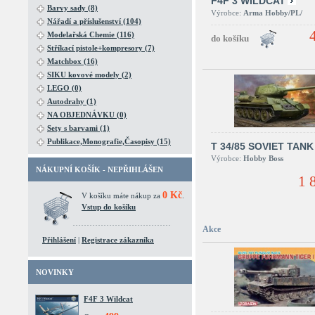
F4F 3 WILDCAT
Barvy sady (8)
Výrobce:
Arma Hobby/PL/
Nářadí a příslušenství (104)
Modelařská Chemie (116)
Stříkací pistole+kompresory (7)
Matchbox (16)
SIKU kovové modely (2)
LEGO (0)
Autodrahy (1)
NA OBJEDNÁVKU (0)
Sety s barvami (1)
Publikace,Monografie,Časopisy (15)
T 34/85 SOVIET TANK
Výrobce:
Hobby Boss
NÁKUPNÍ KOŠÍK - NEPŘIHLÁŠEN
1 
0 Kč
V košíku máte nákup za
.
Vstup do košíku
Akce
Přihlášení
|
Registrace zákazníka
NOVINKY
F4F 3 Wildcat