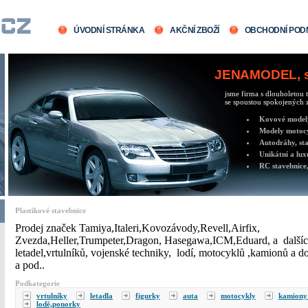
ÚVODNÍ STRÁNKA
AKČNÍ ZBOŽÍ
OBCHODNÍ POD
JENAMODEL, sv
jsme firma s dlouholetou t
se spoustou spokojených z
Kovové modely 
Modely motocy
Autodráhy, sta
Unikátní a lux
RC stavebnice,
Plastikové stavebnice
Prodej značek Tamiya,Italeri,Kovozávody,Revell,Airfix,
Zvezda,Heller,Trumpeter,Dragon, Hasegawa,ICM,Eduard, a dalšíc
letadel,vrtulníků, vojenské techniky, lodí, motocyklů ,kamionů a d
a pod..
Podkategorie
vrtulníky
letadla
figurky
auta
motocykly
kamion
lodě,ponorky