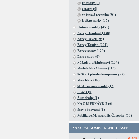
kamiony (1)
ostatní (0)
vojenská technika (91)
lodě,ponorky (15)
Hotové modely (451)
Barvy Humbrol (138)
Barvy Revell (98)
Barvy Tamiya (204)
Barvy spray (129)
Barvy sady (8)
Nářadí a příslušenství (104)
Modelařská Chemie (116)
Stříkací pistole+kompresory (7)
Matchbox (16)
SIKU kovové modely (2)
LEGO (0)
Autodrahy (1)
NA OBJEDNÁVKU (0)
Sety s barvami (1)
Publikace,Monografie,Časopisy (15)
NÁKUPNÍ KOŠÍK - NEPŘIHLÁŠEN