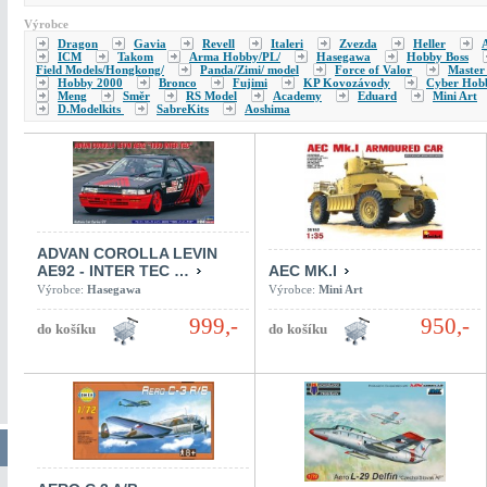
Výrobce
Dragon
Gavia
Revell
Italeri
Zvezda
Heller
A
ICM
Takom
Arma Hobby/PL/
Hasegawa
Hobby Boss
Field Models/Hongkong/
Panda/Zimi/ model
Force of Valor
Master
Hobby 2000
Bronco
Fujimi
KP Kovozávody
Cyber Hob
Meng
Směr
RS Model
Academy
Eduard
Mini Art
D.Modelkits
SabreKits
Aoshima
ADVAN COROLLA LEVIN
AE92 - INTER TEC …
AEC MK.I
Výrobce:
Hasegawa
Výrobce:
Mini Art
999,-
950,-