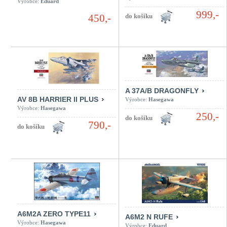
Výrobce:
Eduard
999,-
450,-
A 37A/B DRAGONFLY
AV 8B HARRIER II PLUS
Výrobce:
Hasegawa
Výrobce:
Hasegawa
250,-
790,-
A6M2A ZERO TYPE11
A6M2 N RUFE
Výrobce:
Hasegawa
Výrobce:
Eduard