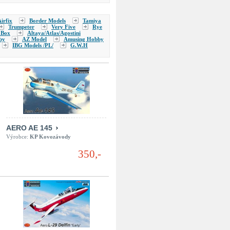
irfix
Border Models
Tamiya
Trumpeter
Very Five
Rye
 Box
Altaya/Atlas/Agostini
by
AZ Model
Amusing Hobby
IBG Models /PL/
G.W.H
AERO AE 145
Výrobce:
KP Kovozávody
350,-