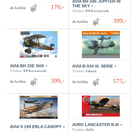
AVIA BH 33E JUPITER IN
THE SKY
170,-
Výrobce:
KP Kovozávody
399,-
AVIA BH 33E SHS
AVIA B-534 III. SERIE
Výrobce:
KP Kovozávody
Výrobce:
Eduard
399,-
575,-
AVRO LANCASTER B.III
AVIA S 199 ERLA CANOPY
Výrobce:
Airfix