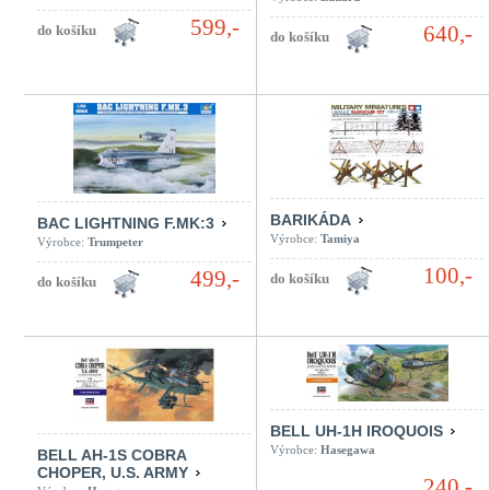
599,-
640,-
BARIKÁDA
BAC LIGHTNING F.MK:3
Výrobce:
Tamiya
Výrobce:
Trumpeter
100,-
499,-
BELL UH-1H IROQUOIS
Výrobce:
Hasegawa
BELL AH-1S COBRA
CHOPER, U.S. ARMY
240,-