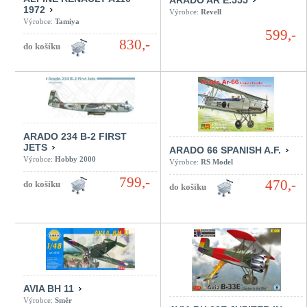
ARADO AR E.555
1972
Výrobce:
Revell
Výrobce:
Tamiya
599,-
830,-
ARADO 234 B-2 FIRST
JETS
ARADO 66 SPANISH A.F.
Výrobce:
Hobby 2000
Výrobce:
RS Model
799,-
470,-
AVIA BH 11
Výrobce:
Směr