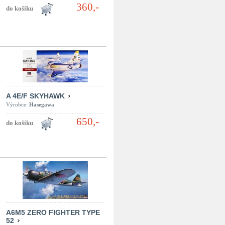
360,-
A 4E/F SKYHAWK
Výrobce:
Hasegawa
650,-
A6M5 ZERO FIGHTER TYPE
52