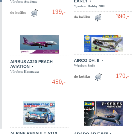
EARLY
Výrobce:
Academy
Výrobce:
Hobby 2000
199,-
390,-
AIRCO DH. II
AIRBUS A320 PEACH
Výrobce:
Směr
AVIATION
Výrobce:
Hasegawa
170,-
450,-
ALPINE RENAULT A110