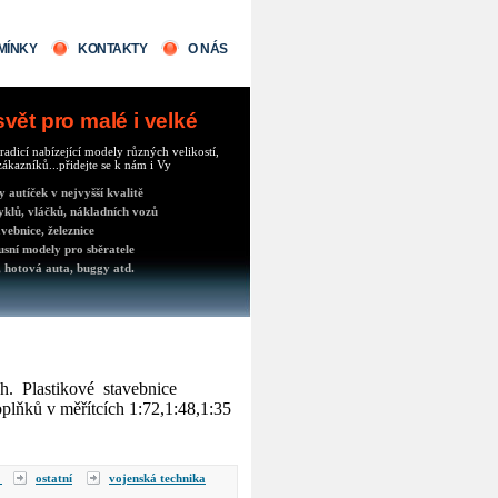
MÍNKY
KONTAKTY
O NÁS
ět pro malé i velké
radicí nabízející modely různých velikostí,
ákazníků...přidejte se k nám i Vy
autíček v nejvyšší kvalitě
klů, vláčků, nákladních vozů
vebnice, železnice
usní modely pro sběratele
 hotová auta, buggy atd.
h. Plastikové stavebnice
oplňků v měřítcích 1:72,1:48,1:35
y
ostatní
vojenská technika