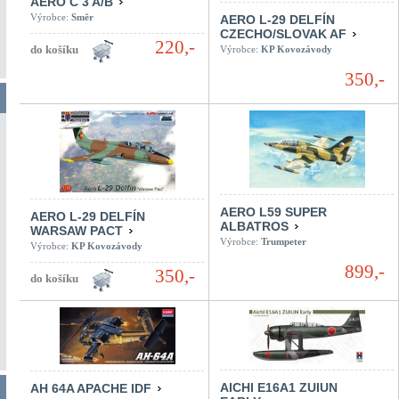
AERO C 3 A/B
Výrobce:
Směr
AERO L-29 DELFÍN
CZECHO/SLOVAK AF
220,-
Výrobce:
KP Kovozávody
350,-
AERO L59 SUPER
AERO L-29 DELFÍN
ALBATROS
WARSAW PACT
Výrobce:
Trumpeter
Výrobce:
KP Kovozávody
899,-
350,-
AICHI E16A1 ZUIUN
AH 64A APACHE IDF