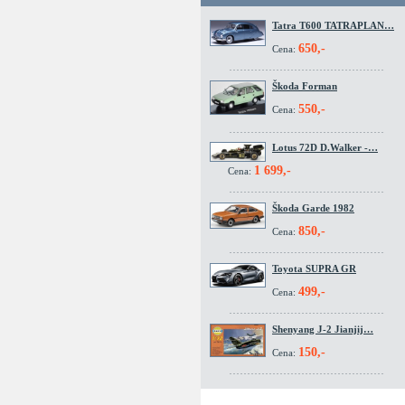
Tatra T600 TATRAPLAN…
650,-
Cena:
Škoda Forman
550,-
Cena:
Lotus 72D D.Walker -…
1 699,-
Cena:
Škoda Garde 1982
850,-
Cena:
Toyota SUPRA GR
499,-
Cena:
Shenyang J-2 Jianjij…
150,-
Cena: