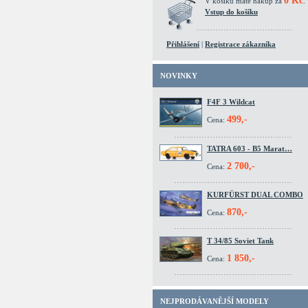
0 Kč
V košíku máte nákup za
.
Vstup do košíku
Přihlášení
|
Registrace zákazníka
NOVINKY
F4F 3 Wildcat
499,-
Cena:
TATRA 603 - B5 Marat…
2 700,-
Cena:
KURFÜRST DUAL COMBO
870,-
Cena:
T 34/85 Soviet Tank
1 850,-
Cena:
NEJPRODÁVANĚJŠÍ MODELY