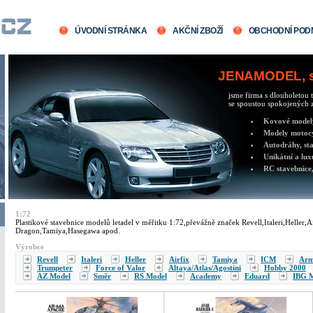
ÚVODNÍ STRÁNKA
AKČNÍ ZBOŽÍ
OBCHODNÍ POD
JENAMODEL, sv
jsme firma s dlouholetou t
se spoustou spokojených z
Kovové modely 
Modely motocy
Autodráhy, sta
Unikátní a lux
RC stavebnice,
1:72
Plastikové stavebnice modelů letadel v měřitku 1:72,převážně značek Revell,Italeri,Heller,
Dragon,Tamiya,Hasegawa apod.
Výrobce
Revell
Italeri
Heller
Airfix
Tamiya
ICM
Arm
Trumpeter
Force of Valor
Altaya/Atlas/Agostini
Hobby 2000
AZ Model
Směr
RS Model
Academy
Eduard
IBG M