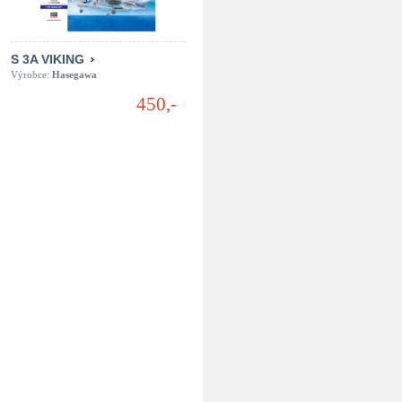
S 3A VIKING
Výrobce:
Hasegawa
450,-