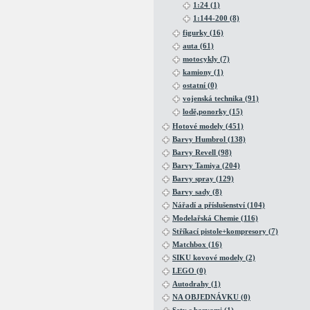
1:24 (1)
1:144-200 (8)
figurky (16)
auta (61)
motocykly (7)
kamiony (1)
ostatní (0)
vojenská technika (91)
lodě,ponorky (15)
Hotové modely (451)
Barvy Humbrol (138)
Barvy Revell (98)
Barvy Tamiya (204)
Barvy spray (129)
Barvy sady (8)
Nářadí a příslušenství (104)
Modelařská Chemie (116)
Stříkací pistole+kompresory (7)
Matchbox (16)
SIKU kovové modely (2)
LEGO (0)
Autodrahy (1)
NA OBJEDNÁVKU (0)