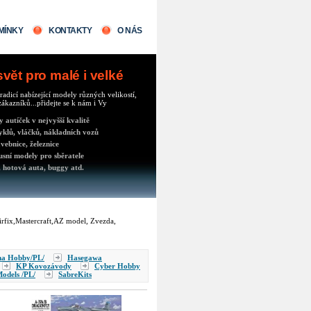
MÍNKY
KONTAKTY
O NÁS
ět pro malé i velké
radicí nabízející modely různých velikostí,
ákazníků...přidejte se k nám i Vy
autíček v nejvyšší kvalitě
klů, vláčků, nákladních vozů
vebnice, železnice
usní modely pro sběratele
 hotová auta, buggy atd.
Airfix,Mastercraft,AZ model, Zvezda,
a Hobby/PL/
Hasegawa
KP Kovozávody
Cyber Hobby
odels /PL/
SabreKits