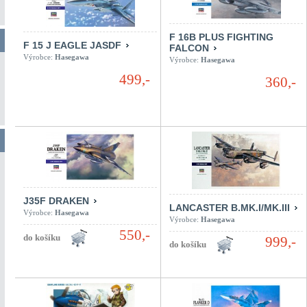
F 16B PLUS FIGHTING
F 15 J EAGLE JASDF
FALCON
Výrobce:
Hasegawa
Výrobce:
Hasegawa
499,-
360,-
J35F DRAKEN
LANCASTER B.MK.I/MK.III
Výrobce:
Hasegawa
Výrobce:
Hasegawa
550,-
999,-