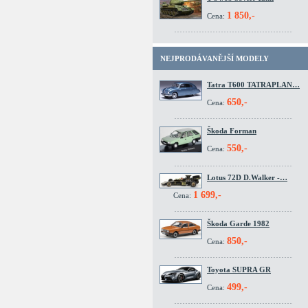
1 850,-
Cena:
NEJPRODÁVANĚJŠÍ MODELY
Tatra T600 TATRAPLAN…
650,-
Cena:
Škoda Forman
550,-
Cena:
Lotus 72D D.Walker -…
1 699,-
Cena:
Škoda Garde 1982
850,-
Cena:
Toyota SUPRA GR
499,-
Cena: