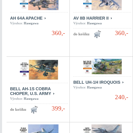
AH 64A APACHE
AV 8B HARRIER II
Výrobce:
Hasegawa
Výrobce:
Hasegawa
360,-
360,-
BELL UH-1H IROQUOIS
Výrobce:
Hasegawa
BELL AH-1S COBRA
CHOPER, U.S. ARMY
240,-
Výrobce:
Hasegawa
399,-