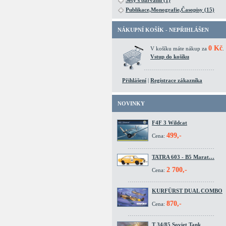
Sety s barvami (1)
Publikace,Monografie,Časopisy (15)
NÁKUPNÍ KOŠÍK - NEPŘIHLÁŠEN
0 Kč
V košíku máte nákup za
.
Vstup do košíku
Přihlášení
|
Registrace zákazníka
NOVINKY
F4F 3 Wildcat
499,-
Cena:
TATRA 603 - B5 Marat…
2 700,-
Cena:
KURFÜRST DUAL COMBO
870,-
Cena:
T 34/85 Soviet Tank