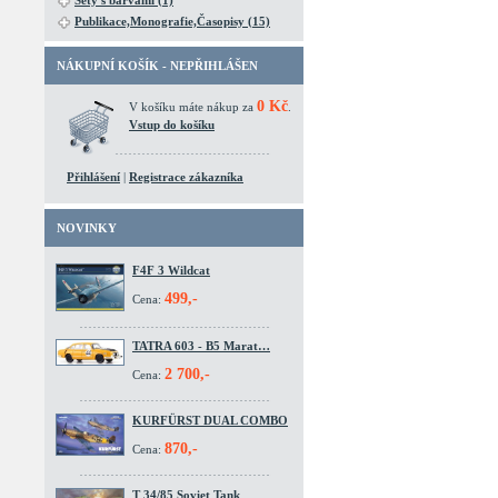
Sety s barvami (1)
Publikace,Monografie,Časopisy (15)
NÁKUPNÍ KOŠÍK - NEPŘIHLÁŠEN
0 Kč
V košíku máte nákup za
.
Vstup do košíku
Přihlášení
|
Registrace zákazníka
NOVINKY
F4F 3 Wildcat
499,-
Cena:
TATRA 603 - B5 Marat…
2 700,-
Cena:
KURFÜRST DUAL COMBO
870,-
Cena:
T 34/85 Soviet Tank