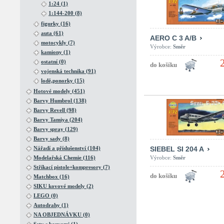
1:24 (1)
1:144-200 (8)
figurky (16)
auta (61)
AERO C 3 A/B
motocykly (7)
Výrobce:
Směr
kamiony (1)
ostatní (0)
vojenská technika (91)
lodě,ponorky (15)
Hotové modely (451)
Barvy Humbrol (138)
Barvy Revell (98)
Barvy Tamiya (204)
Barvy spray (129)
Barvy sady (8)
Nářadí a příslušenství (104)
SIEBEL SI 204 A
Modelařská Chemie (116)
Výrobce:
Směr
Stříkací pistole+kompresory (7)
Matchbox (16)
SIKU kovové modely (2)
LEGO (0)
Autodrahy (1)
NA OBJEDNÁVKU (0)