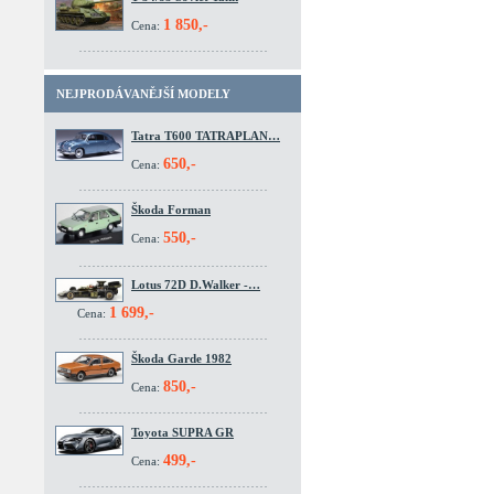
1 850,-
Cena:
NEJPRODÁVANĚJŠÍ MODELY
Tatra T600 TATRAPLAN…
650,-
Cena:
Škoda Forman
550,-
Cena:
Lotus 72D D.Walker -…
1 699,-
Cena:
Škoda Garde 1982
850,-
Cena:
Toyota SUPRA GR
499,-
Cena: