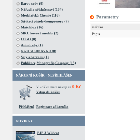
Barvy sady (8)
Nářadí a příslušenství (104)
Modelařská Chemie (116)
Parametry
Stříkací pistole+kompresory (7)
měřitko
Matchbox (16)
SIKU kovové modely (2)
Popis
LEGO (0)
Autodrahy (1)
NA OBJEDNÁVKU (0)
Sety s barvami (1)
Publikace,Monografie,Časopisy (15)
NÁKUPNÍ KOŠÍK - NEPŘIHLÁŠEN
0 Kč
V košíku máte nákup za
.
Vstup do košíku
Přihlášení
|
Registrace zákazníka
NOVINKY
F4F 3 Wildcat