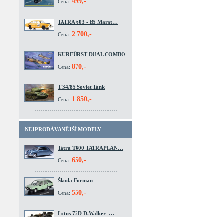
499,-
Cena:
TATRA 603 - B5 Marat…
2 700,-
Cena:
KURFÜRST DUAL COMBO
870,-
Cena:
T 34/85 Soviet Tank
1 850,-
Cena:
NEJPRODÁVANĚJŠÍ MODELY
Tatra T600 TATRAPLAN…
650,-
Cena:
Škoda Forman
550,-
Cena:
Lotus 72D D.Walker -…