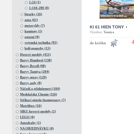
1:24 (1)
1:144-200 (8)
figurky (16)
auta (61)
motocykly (7)
KI 61 HIEN TONY
kamiony (1)
Výrobce:
Tamiya
ostatní (0)
vojenská technika (91)
lodě,ponorky (15)
Hotové modely (451)
Barvy Humbrol (138)
Barvy Revell (98)
Barvy Tamiya (204)
Barvy spray (129)
Barvy sady (8)
Nářadí a příslušenství (104)
Modelařská Chemie (116)
Stříkací pistole+kompresory (7)
Matchbox (16)
SIKU kovové modely (2)
LEGO (0)
Autodrahy (1)
NA OBJEDNÁVKU (0)