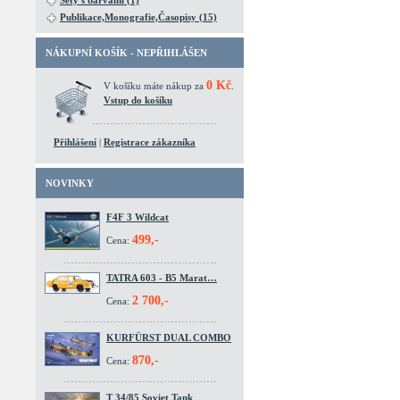
Sety s barvami (1)
Publikace,Monografie,Časopisy (15)
NÁKUPNÍ KOŠÍK - NEPŘIHLÁŠEN
0 Kč
V košíku máte nákup za
.
Vstup do košíku
Přihlášení
|
Registrace zákazníka
NOVINKY
F4F 3 Wildcat
499,-
Cena:
TATRA 603 - B5 Marat…
2 700,-
Cena:
KURFÜRST DUAL COMBO
870,-
Cena:
T 34/85 Soviet Tank