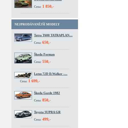
1 850,-
Cena:
NEJPRODÁVANĚJŠÍ MODELY
Tatra T600 TATRAPLAN…
650,-
Cena:
Škoda Forman
550,-
Cena:
Lotus 72D D.Walker -…
1 699,-
Cena:
Škoda Garde 1982
850,-
Cena:
Toyota SUPRA GR
499,-
Cena: