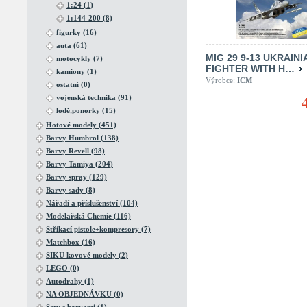
1:24 (1)
1:144-200 (8)
figurky (16)
auta (61)
MIG 29 9-13 UKRAINI
motocykly (7)
FIGHTER WITH H…
kamiony (1)
Výrobce:
ICM
ostatní (0)
vojenská technika (91)
lodě,ponorky (15)
Hotové modely (451)
Barvy Humbrol (138)
Barvy Revell (98)
Barvy Tamiya (204)
Barvy spray (129)
Barvy sady (8)
Nářadí a příslušenství (104)
Modelařská Chemie (116)
Stříkací pistole+kompresory (7)
Matchbox (16)
SIKU kovové modely (2)
LEGO (0)
Autodrahy (1)
NA OBJEDNÁVKU (0)