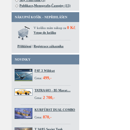
Sety s barvami (1)
Publikace,Monografie,Časopisy (15)
NÁKUPNÍ KOŠÍK - NEPŘIHLÁŠEN
0 Kč
V košíku máte nákup za
.
Vstup do košíku
Přihlášení
|
Registrace zákazníka
NOVINKY
F4F 3 Wildcat
499,-
Cena:
TATRA 603 - B5 Marat…
2 700,-
Cena:
KURFÜRST DUAL COMBO
870,-
Cena:
T 34/85 Soviet Tank