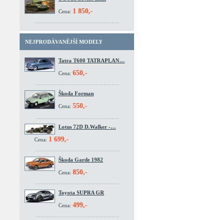
1 850,-
Cena:
NEJPRODÁVANĚJŠÍ MODELY
Tatra T600 TATRAPLAN…
650,-
Cena:
Škoda Forman
550,-
Cena:
Lotus 72D D.Walker -…
1 699,-
Cena:
Škoda Garde 1982
850,-
Cena:
Toyota SUPRA GR
499,-
Cena: